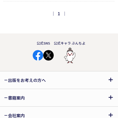
となった私が今生きていることに感謝
をし、生保レディとして向き合ってき
｜
1
｜
た経験を元にしフィクションとノンフ
ィクションを織り交ぜて書き上げた物
語です」（本文より）
公式SNS
公式キャラ ぶんちよ
出版をお考えの方へ
書籍案内
会社案内