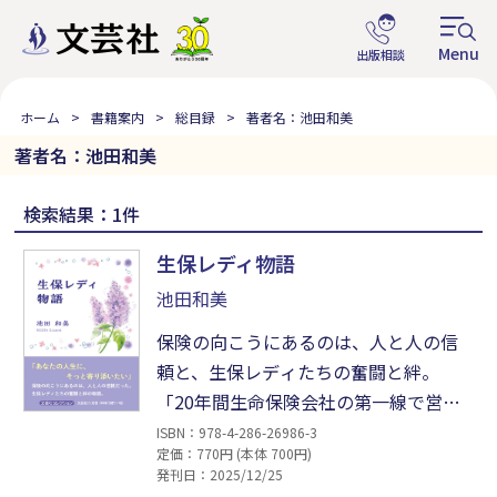
ホーム
書籍案内
総目録
著者名：池田和美
著者名：池田和美
検索結果：1件
生保レディ物語
池田和美
保険の向こうにあるのは、人と人の信
頼と、生保レディたちの奮闘と絆。
「20年間生命保険会社の第一線で営業
職員としてのお仕事を前向きに頑張っ
ISBN：978-4-286-26986-3
定価：770円 (本体 700円)
ていたのですが、2019年4月に喉による
発刊日：2025/12/25
疾病を発症したため生死をさ迷うこと