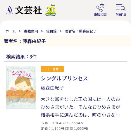
ホーム
書籍案内
総目録
著者名：藤森由紀子
著者名：藤森由紀子
検索結果：3件
POD書籍
シングルプリンセス
藤森由紀子
大きな富をなした王の国には一人のお
ひめさまがいた。そんなおひめさまが
結婚相手に選んだのは、町の小さなパ
ン屋さんを営むハンスだった。幸せな
ISBN：978-4-286-05684-5
定価：1,100円 (本体 1,000円)
日々を暮らし、二人の間に小さな命が