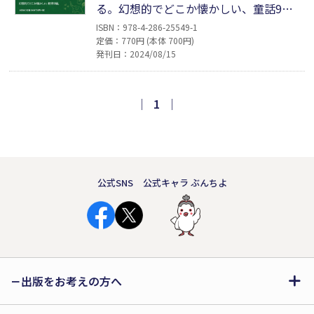
る。幻想的でどこか懐かしい、童話9
編。「幸せは、突然やってきます。その
ISBN：978-4-286-25549-1
定価：770円 (本体 700円)
時は、誰もわかならいのです。」（本文
発刊日：2024/08/15
より）〈収録作品〉時計にくるった私／
星のパズル／はばたく四つ葉のクローバ
ー／足音のなる大地／キツネにだまされ
｜
1
｜
て／砂の嵐／絵本のワルツ／ぞうさんの
大きないびき／星の光
公式SNS
公式キャラ ぶんちよ
出版をお考えの方へ