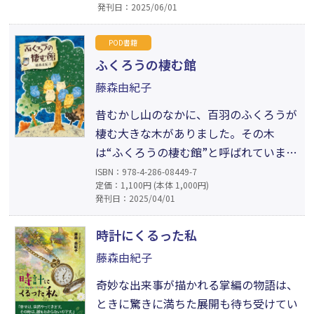
発刊日：2025/06/01
宿ったのも束の間、ハンスが殺されて
しまい……。表題作「シングルプリン
POD書籍
セス」他、仙人によって人間になって
ふくろうの棲む館
しまったカエルのお話「人間になった
藤森由紀子
カエルのピョンタ」他「三人の妖精」
を収録。ハッピーエンドだけでは終わ
昔むかし山のなかに、百羽のふくろうが
らない、ちょっぴり毒のある大人のた
棲む大きな木がありました。その木
めのおとぎばなし。
は“ふくろうの棲む館”と呼ばれていまし
た。ある時、猟師のエダンがその木のフ
ISBN：978-4-286-08449-7
定価：1,100円 (本体 1,000円)
クロウを銃で撃つと、なんとエダンの体
発刊日：2025/04/01
は……!? どきどきの表題作ほか、ひと
りぼっちの女の子が主人公の「字のない
時計にくるった私
手紙」、王子さまとこじきがいれかわる
藤森由紀子
「星に願い」の三篇を収録。著者三冊目
奇妙な出来事が描かれる掌編の物語は、
の童話集。
ときに驚きに満ちた展開も待ち受けてい