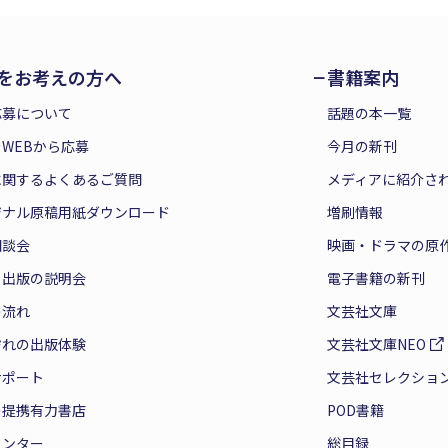
をお考えの方へ
書籍案内
応募について
話題の本一覧
WEBから応募
今月の新刊
に関するよくあるご質問
メディアに紹介さ
ジナル原稿用紙ダウンロード
増刷情報
相談会
映画・ドラマの原
と出版の説明会
電子書籍の新刊
の流れ
文芸社文庫
ぞれの出版体験
文芸社文庫NEO
サポート
文芸社セレクショ
の提携有力書店
POD書籍
センター
総目録