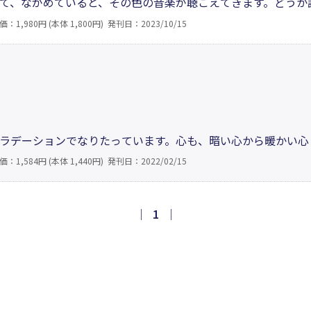
て、ながめていると、その色の音楽が聴こえてきます。どうか
めざす心がこんなにきれいな色だったのかと驚くことでしょう
価：1,980円 (本体 1,800円)
発刊日：2023/10/15
？ 色を見ていると、その色の音楽が聴こえてくるでしょうか？
。
ラデーションでなりたっています。心も、暗い心から暖かい心
ョンといえます。虹色健康法は、色のグラデーションを利用し
価：1,584円 (本体 1,440円)
発刊日：2022/02/15
従って元気になります。赤から紫まで虹の色の並び順に向き合
｜
1
｜