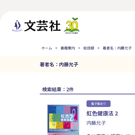
ホーム
書籍案内
総目録
著者名：内藤允子
著者名：内藤允子
検索結果：2件
電子版あり
虹色健康法 2
内藤允子