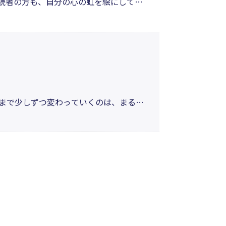
読者の方も、自分の心の虹を絵にしてみ
。音楽から、特有な色が放たれているの
 音楽と色によって、心を明るく、豊か
まで少しずつ変わっていくのは、まるで
て、心を色の変化に合わせていく試みで
いながら少しずつ心の色を変えてゆく心