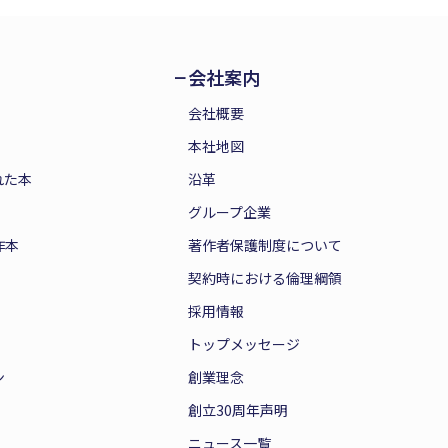
会社案内
会社概要
本社地図
れた本
沿革
グループ企業
作本
著作者保護制度について
契約時における倫理綱領
採用情報
トップメッセージ
ン
創業理念
創立30周年声明
ニュース一覧