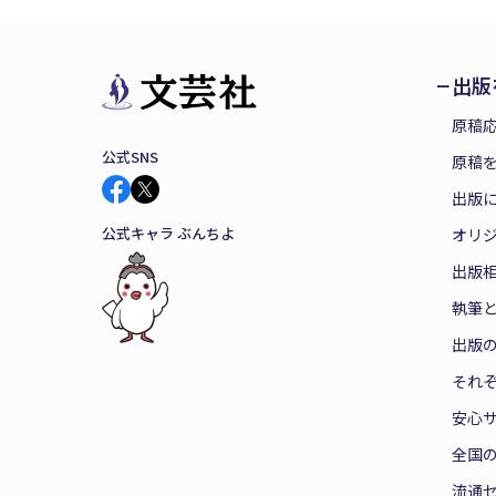
出版
原稿
公式SNS
原稿を
出版
公式キャラ ぶんちよ
オリ
出版
執筆
出版
それ
安心
全国
流通