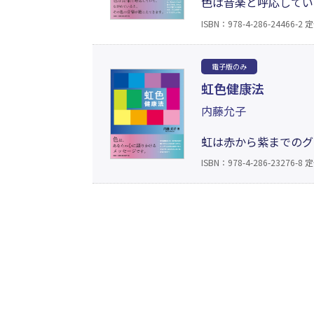
色は音楽と呼応してい
てください。あなたの
ISBN：978-4-286-24466-2
定
が、わかるでしょうか
に変えていきましょう
電子版のみ
虹色健康法
内藤允子
虹は赤から紫までのグ
心の情感のグラデーシ
ISBN：978-4-286-23276-8
定
す。心はみごとに色に
の健康法。