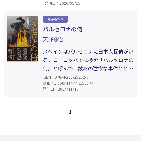
発刊日：2026/05/15
ナの侍」の著者が、満を持して日本人
の存在証明を根源的に考え、グローバ
電子版あり
ル化する社会でこれからの私たちがど
バルセロナの侍
う生きるべきかについてヒントをくれ
天野修治
る、示唆に富んだ一冊。
スペインはバルセロナに日本人探偵がい
る。ヨーロッパでは彼を「バルセロナの
侍」と呼んで、数々の陰惨な事件ととも
に記憶に留めている人も多い。彼は嫌が
ISBN：978-4-286-25202-5
定価：1,650円 (本体 1,500円)
るだろうが、彼の一番近くで事件を目の
発刊日：2024/11/15
当たりにしてきた私は、このへんで、そ
れらの奇怪な出来事の一部でも記録して
おこうと思う。謎に満ちた彼の探偵とし
｜
1
｜
ての「侍」ぶりも、この際、世間に知ら
しめておきたい（まえがきより抜粋）。