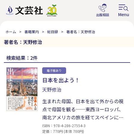
ホーム
書籍案内
総目録
著者名：天野修治
著者名：天野修治
検索結果：2件
電子版あり
日本を出よう！
天野修治
生まれた母国、日本を出て外からの視
点で母国を観る──東西ヨーロッパ、
南北アメリカの旅を経てスペインに居
を構えた著者が、自身の体験を通じて
ISBN：978-4-286-27554-3
定価：770円 (本体 700円)
今日の日本人に問う。小説『バルセロ