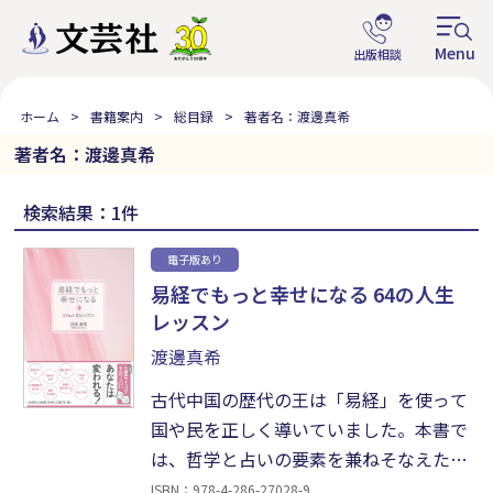
ホーム
書籍案内
総目録
著者名：渡邊真希
著者名：渡邊真希
検索結果：1件
電子版あり
易経でもっと幸せになる 64の人生
レッスン
渡邊真希
古代中国の歴代の王は「易経」を使って
国や民を正しく導いていました。本書で
は、哲学と占いの要素を兼ねそなえた東
洋思想の基本「易経」の考えをもとに、
ISBN：978-4-286-27028-9