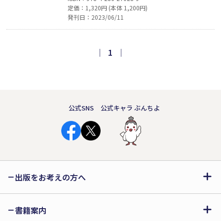
定価：1,320円 (本体 1,200円)
あなたがもっと素敵に輝くため、たとえ
発刊日：2023/06/11
ば、恋愛力がつく／魅力が増す／自信・
実力がつく／人気がでる人間関係が広が
る／運をつかめる／自由が手に入る／自
｜
1
｜
立できる等々、のヒントをご紹介しま
す。
公式SNS
公式キャラ ぶんちよ
出版をお考えの方へ
書籍案内