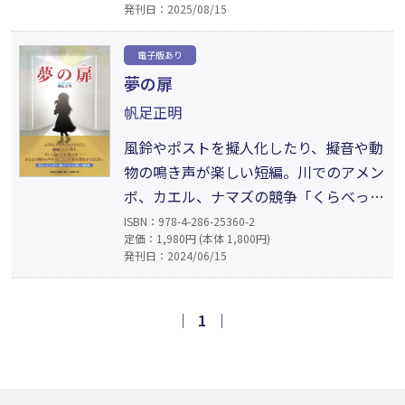
発刊日：2025/08/15
さや友人との交流、工場でのアルバイ
ト、そして学校事務員・島崎への淡い恋
電子版あり
など、多彩なエピソードを通して、青春
夢の扉
期の葛藤や希望を描く、どこか懐かしさ
帆足正明
を感じさせる青春物語。
風鈴やポストを擬人化したり、擬音や動
物の鳴き声が楽しい短編。川でのアメン
ボ、カエル、ナマズの競争「くらべっ
こ」と、庭の中の豊かな自然を描く「よ
ISBN：978-4-286-25360-2
定価：1,980円 (本体 1,800円)
うこそ庭へ」の中編。長編は、かかしの
発刊日：2024/06/15
目で四季を体験する「泣きべそかか
し」、山の中の暮らしと伝説「しのぶえ
姫」、童話の中に童話という構成の「捨
｜
1
｜
てられた童話」。ユーモラスな中にシニ
カルさ、シリアスさがある11編の童話
集。