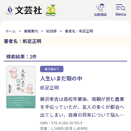
ホーム
書籍案内
総目録
著者名：帆足正明
著者名：帆足正明
検索結果：2件
電子版あり
人生いまだ殻の中
帆足正明
藤沢幸吉は高校卒業後、両親が営む農業
を手伝っていたが、友人の多くが都会へ
出てしまい、自身の将来について悩んで
いた。思案の末、電子専門学校に入学、
ISBN：978-4-286-26786-9
定価：1,540円 (本体 1,400円)
新たな日々が始まった──。授業の難し