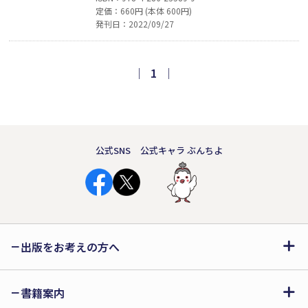
定価：660円 (本体 600円)
ス、加工アプリで目玉は宇宙人ばり
発刊日：2022/09/27
に、肌は透き通るほど白く。スマホを
見ていないと暇に殺されそう！ SNS中
毒の20代女子が葛藤しながらもスマホ
｜
1
｜
卒業に成功した笑いと共感のエッセ
イ。メディアで引っ張りだこの著者の
話題作が文庫化。
公式SNS
公式キャラ ぶんちよ
出版をお考えの方へ
書籍案内