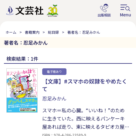
ホーム
書籍案内
総目録
著者名：忍足みかん
著者名：忍足みかん
検索結果：1件
電子版あり
【文庫】#スマホの奴隷をやめたく
て
忍足みかん
スマホ＝私の心臓。“いいね！”のため
に生きていた。西に映えるパンケーキ
屋あれば走り、東に映えるタピオカ屋あ
れば駆けつける。自撮り棒の下ピー
ISBN：978-4-286-23589-9