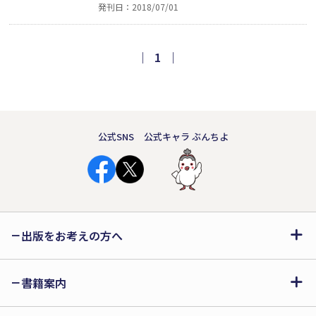
発刊日：2018/07/01
道中のようなおとぼけ、お気楽な旅人ぶ
り。介護福祉士としてほか多彩な職歴
から、地元への深い愛情と知識が読む
｜
1
｜
ものに心地よい満足感を与えてくれ
る。この夏、この秋、秩父に行きたく
なる一冊。
公式SNS
公式キャラ ぶんちよ
出版をお考えの方へ
書籍案内