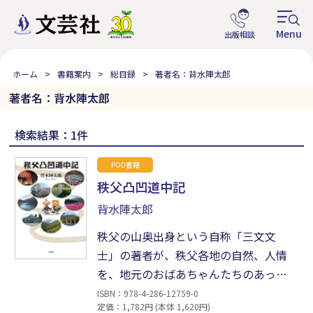
ホーム
書籍案内
総目録
著者名：背水陣太郎
著者名：背水陣太郎
検索結果：1件
POD書籍
秩父凸凹道中記
背水陣太郎
秩父の山奥出身という自称「三文文
士」の著者が、秩父各地の自然、人情
を、地元のおばあちゃんたちのあった
かな秩父方言満載で紹介していく。狂
ISBN：978-4-286-12759-0
定価：1,782円 (本体 1,620円)
言回しが凸凹師弟コンビで、弥次喜多珍