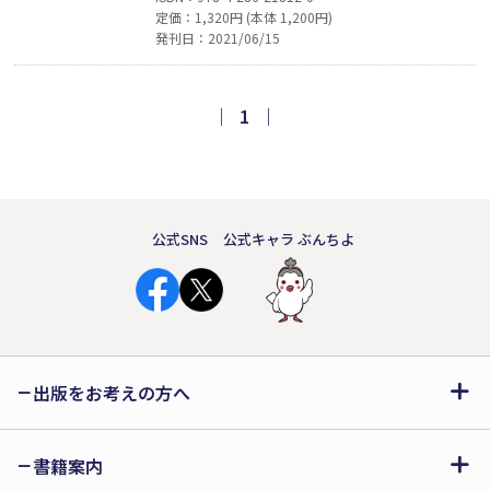
定価：1,320円 (本体 1,200円)
は大きく、強く、たくましい木になり
発刊日：2021/06/15
ました。ある日、職人たちがやってき
て、やさしい木は……。女の子が拾っ
た赤い実が、やさしい星へと導く物語
｜
1
｜
をやわらかなタッチで描いたおやすみ
前におすすめの日英バイリンガル絵
本。
公式SNS
公式キャラ ぶんちよ
出版をお考えの方へ
書籍案内