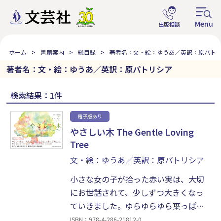
ホーム
書籍案内
総目録
著者名：文・絵：ゆうあ／英訳：原パト
著者名：文・絵：ゆうあ／英訳：原パトリシア
検索結果：1件
電子版あり
やさしい木 The Gentle Loving
Tree
文・絵：ゆうあ／英訳：原パトリシア
小さな女の子が拾った赤い実は、大切
にお世話されて、少しずつ大きくなっ
ていきました。ゆらゆらゆら葉っぱは
楽しそうにゆれています。やさしい木
ISBN：978-4-286-21812-0