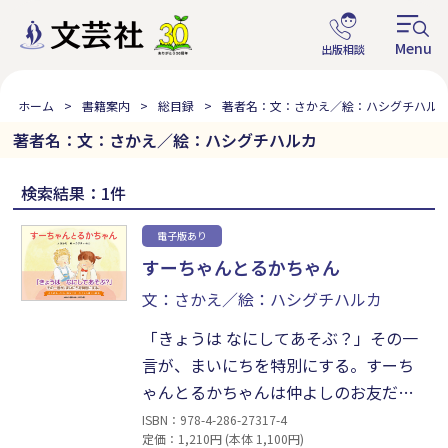
ホーム
書籍案内
総目録
著者名：文：さかえ／絵：ハシグチハル
著者名：文：さかえ／絵：ハシグチハルカ
検索結果：1件
電子版あり
すーちゃんとるかちゃん
文：さかえ／絵：ハシグチハルカ
「きょうは なにしてあそぶ？」その一
言が、まいにちを特別にする。すーち
ゃんとるかちゃんは仲よしのお友だ
ち。おままごとやボールあそび、えほ
ISBN：978-4-286-27317-4
定価：1,210円 (本体 1,100円)
んも読んで、毎日いっしょに楽しい時