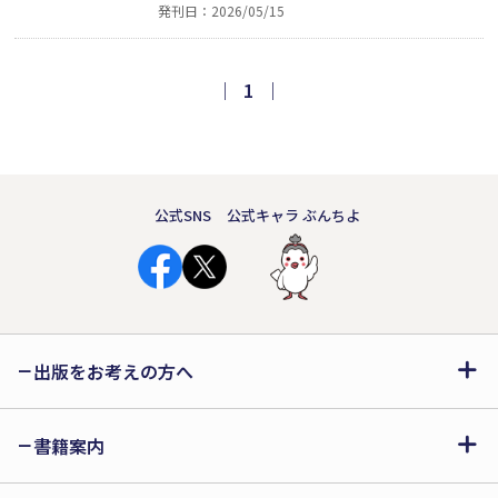
発刊日：2026/05/15
間を過ごしている。でもある日、会え
ない日があって……。相手のことを思
いながら「はやくあしたにならないか
｜
1
｜
な」と願うふたり。よみ終わった後、
誰かに会いたくなる優しい絵本。
公式SNS
公式キャラ ぶんちよ
出版をお考えの方へ
書籍案内