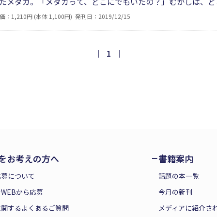
たメダカ。「メダカって、どこにでもいたの？」むかしは、ど
もっと知りたくておばあちゃんに聞きに行った。すると……。
価：1,210円 (本体 1,100円)
発刊日：2019/12/15
者のメダカへの思いが込められている作品。メダカに魅了され
｜
1
｜
をお考えの方へ
書籍案内
応募について
話題の本一覧
WEBから応募
今月の新刊
に関するよくあるご質問
メディアに紹介さ