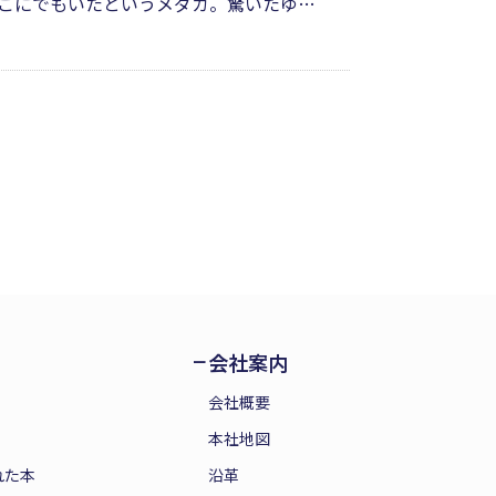
こにでもいたというメダカ。驚いたゆう
今では絶滅危惧二類に指定されているメ
た少年とメダカとの出会いを描いた絵
会社案内
会社概要
本社地図
れた本
沿革