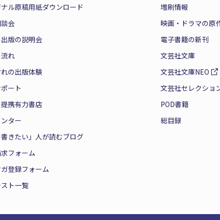
ジナル原稿用紙ダウンロード
増刷情報
相談会
映画・ドラマの原
と出版の説明会
電子書籍の新刊
の流れ
文芸社文庫
ぞれの出版体験
文芸社文庫NEO
サポート
文芸社セレクショ
の提携有力書店
POD書籍
センター
総目録
を書きたい」人が読むブログ
請求フォーム
マガ登録フォーム
テスト一覧