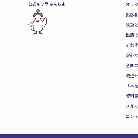
公式キャラ ぶんちよ
オリ
出版
執筆
出版
それ
安心
全国
流通
「本
資料
メル
コン