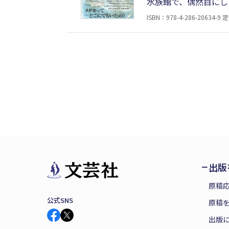
水族館で、偶然目にし
くんはメダカのことを
ISBN：978-4-286-20634-9
定
ダカのことを知った著
本。
出版
原稿
公式SNS
原稿を
出版