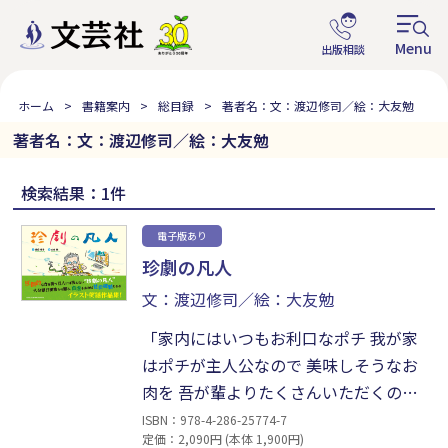
ホーム
書籍案内
総目録
著者名：文：渡辺修司／絵：大友勉
著者名：文：渡辺修司／絵：大友勉
検索結果：1件
電子版あり
珍劇の凡人
文：渡辺修司／絵：大友勉
「家内にはいつもお利口なポチ 我が家
はポチが主人公なので 美味しそうなお
肉を 吾が輩よりたくさんいただくので
ある はーい ポチご飯よ～ するとポチは
ISBN：978-4-286-25774-7
定価：2,090円 (本体 1,900円)
嬉しそうにいただくのであった 吾が輩