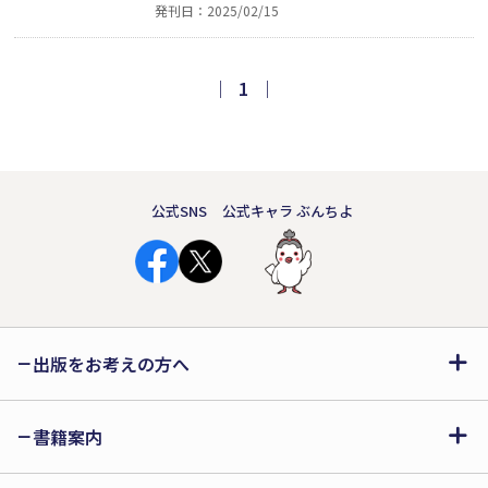
発刊日：2025/02/15
は家内から はい!! めし と一言 言われ
一人で外のテーブルで いただくのであ
る」（「ご飯よ～」より）。自虐もあ
｜
1
｜
れば社会風刺もある、楽しいイラスト
作品集！
公式SNS
公式キャラ ぶんちよ
出版をお考えの方へ
書籍案内