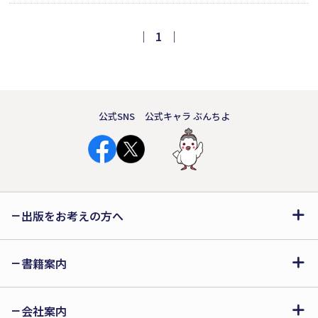
た。するとキラキラ光るホタルが大き
なかたまりになってうずを巻きはじめ
｜
1
｜
──。夢と不思議がたくさんつまった
かほちゃんのぼうけん、第二弾！
公式SNS
公式キャラ ぶんちよ
出版をお考えの方へ
書籍案内
会社案内