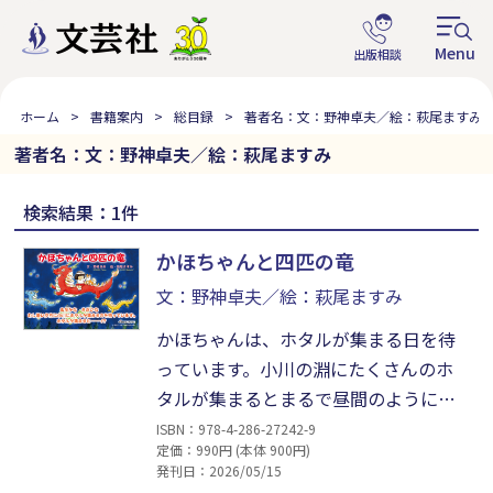
ホーム
書籍案内
総目録
著者名：文：野神卓夫／絵：萩尾ますみ
著者名：文：野神卓夫／絵：萩尾ますみ
検索結果：1件
かほちゃんと四匹の竜
文：野神卓夫／絵：萩尾ますみ
かほちゃんは、ホタルが集まる日を待
っています。小川の淵にたくさんのホ
タルが集まるとまるで昼間のようにあ
たり一面かがやくのです。とうとうそ
ISBN：978-4-286-27242-9
定価：990円 (本体 900円)
の日がきました。かほちゃんは小川の
発刊日：2026/05/15
土手にすわってホタルを見ていまし