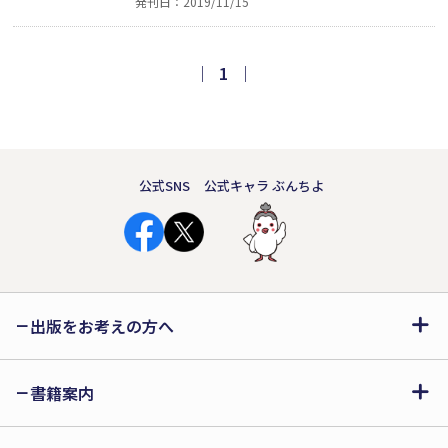
発刊日：2019/11/15
かであれ」他（道源里奈）、「ラクダの
アイス」他（れもんいろ。）、「えんに
ち」他（山岡真緒）、「瀕死の生」他
｜
1
｜
（小濱ひより）、「鯖」（加納来楽）。
「文芸社現代詩大賞」入賞者8人の作品
を収録。
公式SNS
公式キャラ ぶんちよ
出版をお考えの方へ
書籍案内