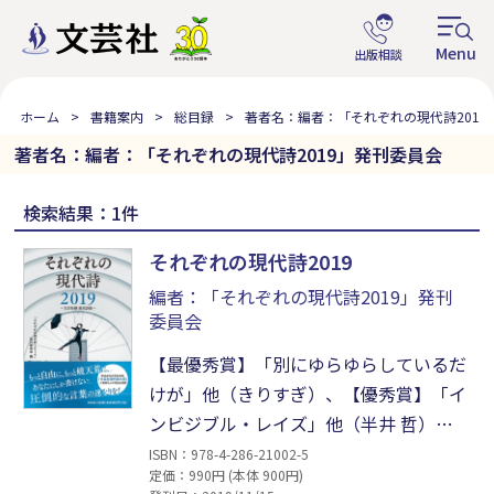
ホーム
書籍案内
総目録
著者名：編者：「それぞれの現代詩2019
著者名：編者：「それぞれの現代詩2019」発刊委員会
検索結果：1件
それぞれの現代詩2019
編者：「それぞれの現代詩2019」発刊
委員会
【最優秀賞】「別にゆらゆらしているだ
けが」他（きりすぎ）、【優秀賞】「イ
ンビジブル・レイズ」他（半井 哲）、
「唇が紅くなければ」他
ISBN：978-4-286-21002-5
定価：990円 (本体 900円)
（KAORIKID）、【特別賞】「生、柔ら