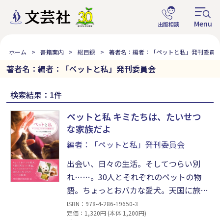
ホーム
書籍案内
総目録
著者名：編者：「ペットと私」発刊委員
著者名：編者：「ペットと私」発刊委員会
検索結果：1件
ペットと私 キミたちは、たいせつ
な家族だよ
編者：「ペットと私」発刊委員会
出会い、日々の生活。そしてつらい別
れ……。30人とそれぞれのペットの物
語。ちょっとおバカな愛犬。天国に旅立
った愛猫。ちょっとかわったペット。あ
ISBN：978-4-286-19650-3
定価：1,320円 (本体 1,200円)
らためて思う。キミはたいせつな家族の