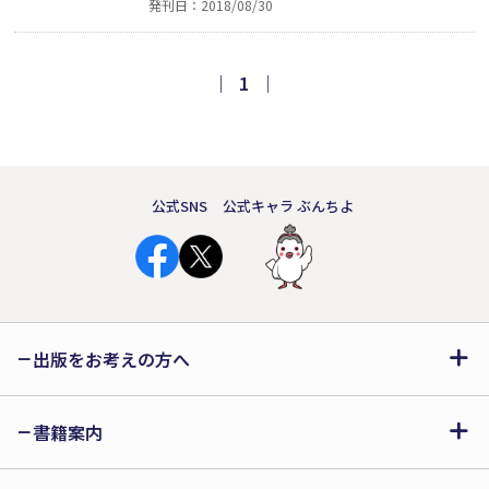
発刊日：2018/08/30
一員だよ。動物とのふれあいエピソード
を募集した文芸社のコンテスト、『ペッ
トと私～キミたちは、たいせつな家族だ
｜
1
｜
よ～』の入賞作30作品を収録。
公式SNS
公式キャラ ぶんちよ
出版をお考えの方へ
書籍案内