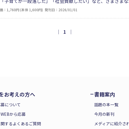
「子育てが一段落した」「社会貢献したい」など、さまざまな
「家事代行サービス」の起業です。“スキマ時間で”“自分の得意
価：1,760円 (本体 1,600円)
発刊日：2026/01/01
礎知識から具体的な運営方法まで、分かりやすくまとめました
｜
1
｜
をお考えの方へ
書籍案内
応募について
話題の本一覧
WEBから応募
今月の新刊
に関するよくあるご質問
メディアに紹介さ