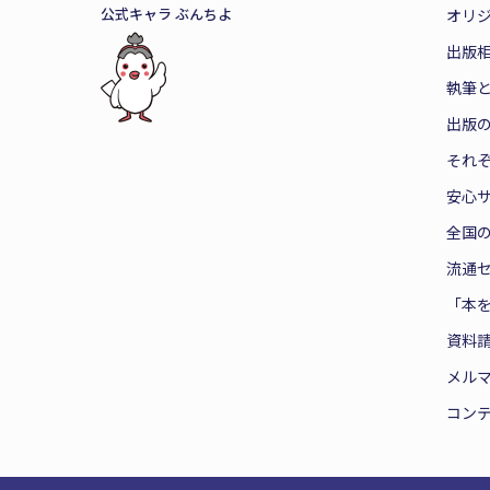
公式キャラ ぶんちよ
オリ
出版
執筆
出版
それ
安心
全国
流通
「本
資料
メル
コン