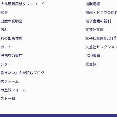
ジナル原稿用紙ダウンロード
増刷情報
相談会
映画・ドラマの原
と出版の説明会
電子書籍の新刊
の流れ
文芸社文庫
ぞれの出版体験
文芸社文庫NEO
サポート
文芸社セレクショ
の提携有力書店
POD書籍
センター
総目録
を書きたい」人が読むブログ
請求フォーム
マガ登録フォーム
テスト一覧