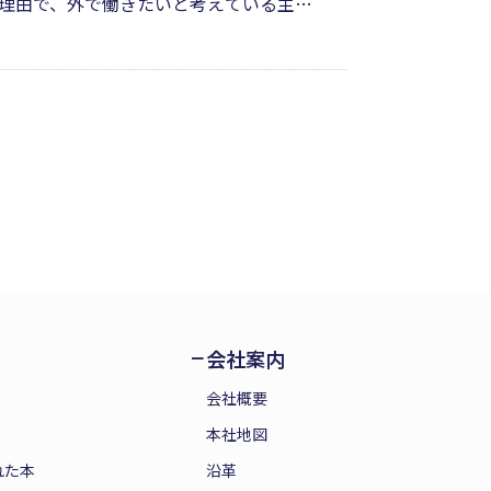
理由で、外で働きたいと考えている主婦
なことで”“高収入も可能”な家事代行サ
。実務に役立つヒアリングシートもダウ
会社案内
会社概要
本社地図
れた本
沿革