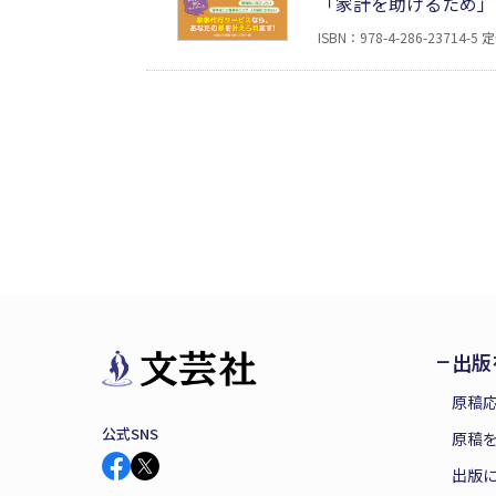
「家計を助けるため」
におススメしたいのが
ISBN：978-4-286-23714-5
定
ービスの始め方を、基
ンロードできます。
出版
原稿
公式SNS
原稿を
出版