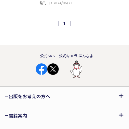
発刊日：2024/06/21
いてくれたのは、他でもないその娘でし
た】（はじめにより）。水頭症と二分脊
椎症という障がいを抱えながらも、「人
｜
1
｜
として一番大切なこと」を教えてくれた
娘との24年間の物語。
公式SNS
公式キャラ ぶんちよ
出版をお考えの方へ
書籍案内