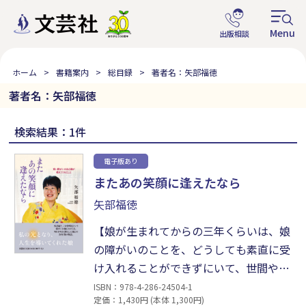
ホーム
書籍案内
総目録
著者名：矢部福徳
著者名：矢部福徳
検索結果：1件
電子版あり
またあの笑顔に逢えたなら
矢部福徳
【娘が生まれてからの三年くらいは、娘
の障がいのことを、どうしても素直に受
け入れることができずにいて、世間や神
様を恨み、かたくなに心を閉ざしていま
ISBN：978-4-286-24504-1
定価：1,430円 (本体 1,300円)
した。そんな私の心を癒し、やさしく開