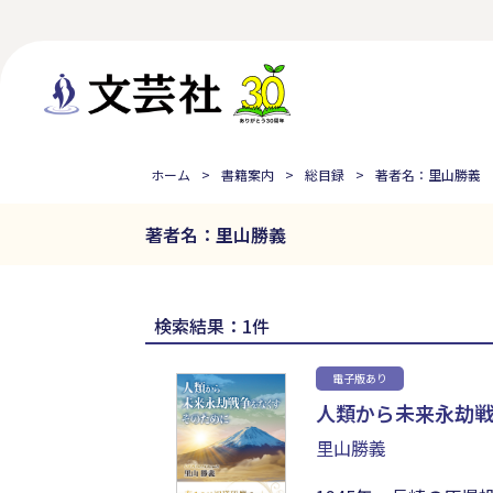
ホーム
書籍案内
総目録
著者名：里山勝義
著者名：里山勝義
検索結果：1件
電子版あり
人類から未来永劫戦
里山勝義