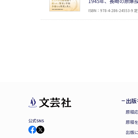
1945年、長崎の原
めた。哲学、宗教、科
ISBN：978-4-286-24553-9
定
に気付かず迷走してき
てくれる一冊。
出版
原稿
公式SNS
原稿を
出版