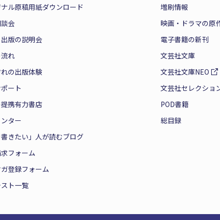
ジナル原稿用紙ダウンロード
増刷情報
相談会
映画・ドラマの原
と出版の説明会
電子書籍の新刊
の流れ
文芸社文庫
ぞれの出版体験
文芸社文庫NEO
サポート
文芸社セレクショ
の提携有力書店
POD書籍
センター
総目録
を書きたい」人が読むブログ
請求フォーム
マガ登録フォーム
テスト一覧