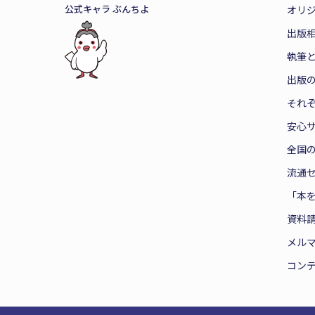
公式キャラ ぶんちよ
オリ
出版
執筆
出版
それ
安心
全国
流通
「本
資料
メル
コン