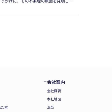
きっかけに、その不条理の原因を究明し始
りに再創造している。神創造主との乖離
のか。今からでも遅くないと背中を押し
会社案内
会社概要
本社地図
れた本
沿革