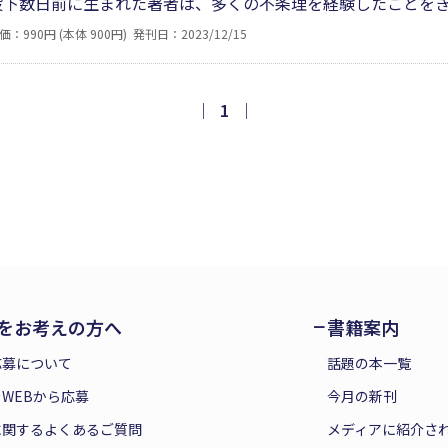
爆投下数日前に生まれた著者は、多くの不条理を経験したことを
学等々を探求し、苦悩を超えて有神論としての歴史観を著者な
価：990円 (本体 900円)
発刊日：2023/12/15
た人類が、戦争をなくすために、今何を考え、行動するべきな
｜
1
｜
をお考えの方へ
書籍案内
応募について
話題の本一覧
WEBから応募
今月の新刊
に関するよくあるご質問
メディアに紹介さ