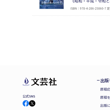
《昭和・平成・令和と
明・理解不能の行動に
ISBN：978-4-286-25860-7
定
に想いを馳せている自
ンを大放出したエッセ
出版
原稿
公式SNS
原稿を
出版