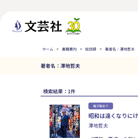
ホーム
書籍案内
総目録
著者名：澤地哲夫
著者名：澤地哲夫
検索結果：1件
電子版あり
昭和は遠くなりに
澤地哲夫