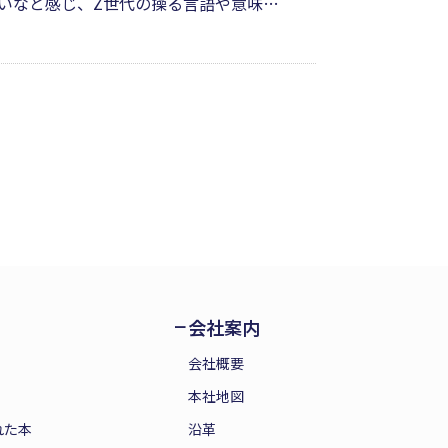
いなと感じ、Z世代の操る言語や意味不
“あの頃は良かったなぁ”と古き良き昭和
じめた日本に、団塊世代の著者がウップ
会社案内
会社概要
本社地図
れた本
沿革