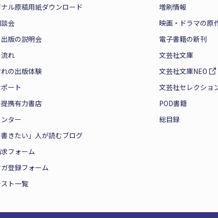
ジナル原稿用紙ダウンロード
増刷情報
相談会
映画・ドラマの原
と出版の説明会
電子書籍の新刊
の流れ
文芸社文庫
ぞれの出版体験
文芸社文庫NEO
サポート
文芸社セレクショ
の提携有力書店
POD書籍
センター
総目録
を書きたい」人が読むブログ
請求フォーム
マガ登録フォーム
テスト一覧