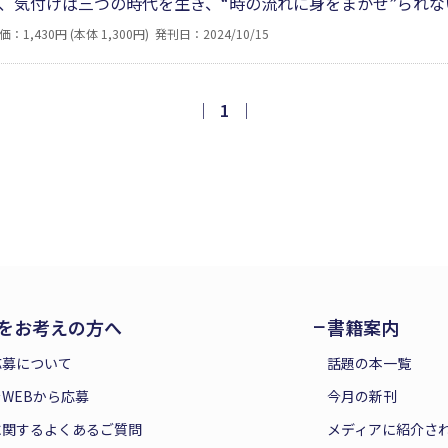
、気付けば三つの時代を生き、“時の流れに身をまかせ”られな
違和感を覚える一方で、昔懐かしい時代を思い返してみては、
価：1,430円 (本体 1,300円)
発刊日：2024/10/15
分がいます》（はじめにより）。令和になってますますズレは
イ。
｜
1
｜
をお考えの方へ
書籍案内
応募について
話題の本一覧
WEBから応募
今月の新刊
に関するよくあるご質問
メディアに紹介さ