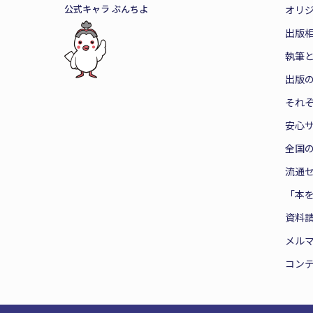
公式キャラ ぶんちよ
オリ
出版
執筆
出版
それ
安心
全国
流通
「本
資料
メル
コン