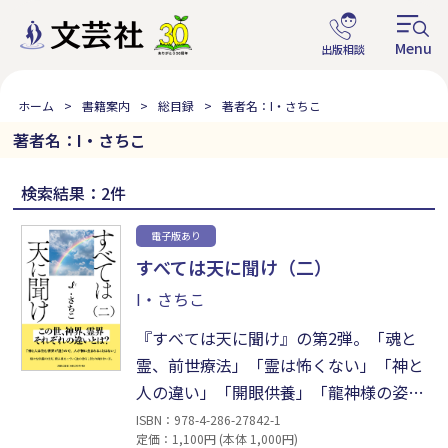
ホーム
書籍案内
総目録
著者名：I・さちこ
著者名：I・さちこ
検索結果：2件
電子版あり
すべては天に聞け（二）
I・さちこ
『すべては天に聞け』の第2弾。「魂と
霊、前世療法」「霊は怖くない」「神と
人の違い」「開眼供養」「龍神様の姿」
などのほか、坐禅や供養、念などについ
ISBN：978-4-286-27842-1
定価：1,100円 (本体 1,000円)
て解説。日常で耳にしながらも実際はよ