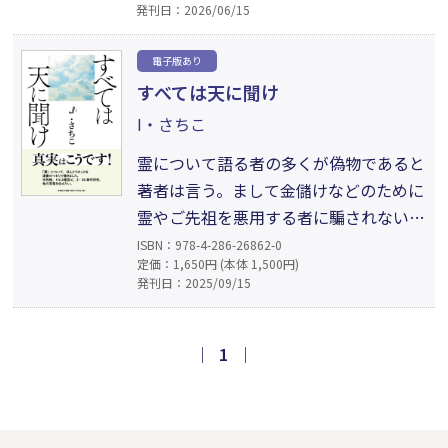
発刊日：2026/06/15
くわかっていないことが丁寧に説かれ、
この世の中には見えないのをいいこと
電子版あり
に、たくさんのまやかしが存在している
すべては天に聞け
のだと気付かされる。目からウロコの神
I・さちこ
界、霊界にまつわる役立つお話。
霊について語る者の多くが偽物であると
著者は言う。まして金儲けなどのために
霊やご先祖を悪用する者に騙されないよ
う警告する。精神的にも物理的にも被害
ISBN：978-4-286-26862-0
定価：1,650円 (本体 1,500円)
者を出さないようにするため、沈黙を破
発刊日：2025/09/15
って「真実」を綴った。目に見えない世
界のことを悪用するのではなく、目に見
えないつながりによって私たちは短い今
｜
1
｜
生を生きているのだと自覚することに意
味がある。