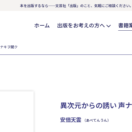
本を出版するなら──文芸社「出版」のこと、気軽にご相談ください
ホーム
出版をお考えの方へ
書籍
声ナキヲ聞ク
異次元からの誘い 声
安倍天雲
（あべてんうん）