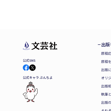
出版
原稿
公式SNS
原稿を
出版
公式キャラ ぶんちよ
オリ
出版
執筆
出版
それ