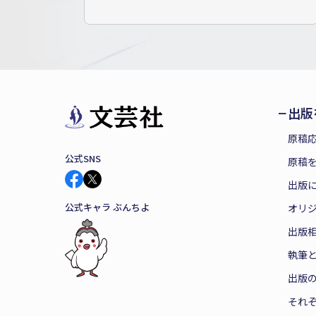
出版
原稿
公式SNS
原稿を
出版
公式キャラ ぶんちよ
オリ
出版
執筆
出版
それ