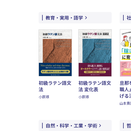
教育・実用・語学
初級ラテン語文
初級ラテン語文
旦那
法
法 変化表
職人
げる
小原琢
小原琢
山本貴
自然・科学・工業・学術