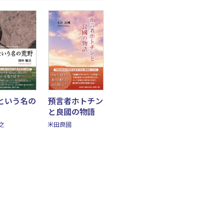
という名の
預言者ホトチン
と良國の物語
之
米田良國