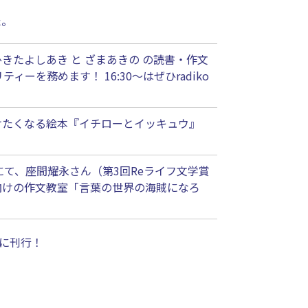
た。
きたよしあき と ざまあきの の読書・作文
を務めます！ 16:30〜はぜひradiko
けたくなる絵本『イチローとイッキュウ』
zタワー）にて、座間耀永さん（第3回Reライフ文学賞
向けの作文教室「言葉の世界の海賊になろ
）に刊行！