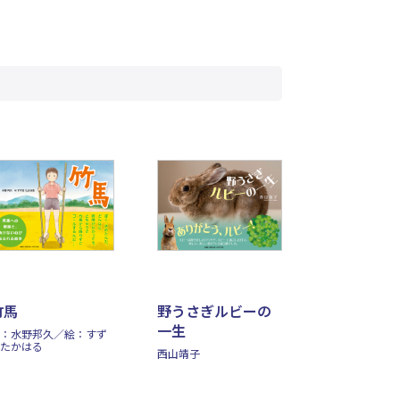
竹馬
野うさぎルビーの
一生
：水野邦久／絵：すず
たかはる
西山靖子