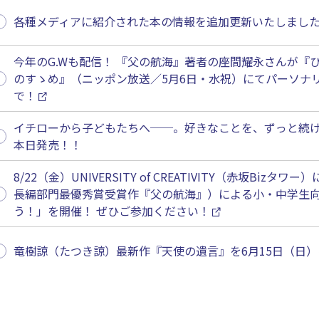
各種メディアに紹介された本の情報を追加更新いたしまし
今年のG.Wも配信！ 『父の航海』著者の座間耀永さんが『ひ
のすゝめ』（ニッポン放送／5月6日・水祝）にてパーソナリティー
で！
イチローから子どもたちへ──。好きなことを、ずっと続
本日発売！！
8/22（金）UNIVERSITY of CREATIVITY（赤坂Bi
長編部門最優秀賞受賞作『父の航海』）による小・中学生
う！」を開催！ ぜひご参加ください！
竜樹諒（たつき諒）最新作『天使の遺言』を6月15日（日