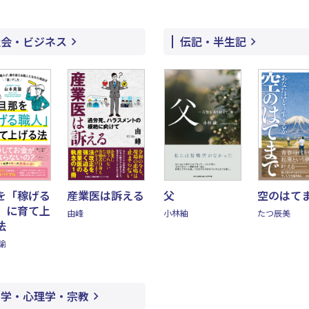
社会・ビジネス
伝記・半生記
を「稼げる
産業医は訴える
父
空のはて
」に育て上
由峰
小林紬
たつ辰美
法
諭
哲学・心理学・宗教