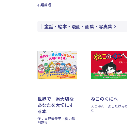
石垣義昭
童話・絵本・漫画・画集・写真集
世界で一番大切な
ねこのくにへ
あなたを大切にす
えとぶん：よしたけみ
こ
る本
作：星野優美子／絵：舩
附麻衣