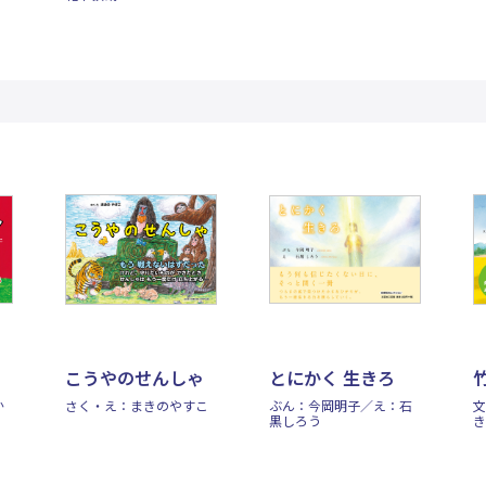
こうやのせんしゃ
とにかく 生きろ
か
さく・え：まきのやすこ
ぶん：今岡明子／え：石
文
黒しろう
き