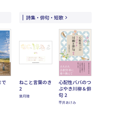
詩集・俳句・短歌
まで
ねこと言葉のき
心配性ババのつ
2
ぶやき川柳＆俳
句 2
葉月陵
平井あけみ