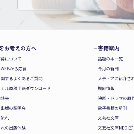
をお考えの方へ
書籍案内
応募について
話題の本一覧
WEBから応募
今月の新刊
に関するよくあるご質問
メディアに紹介さ
ジナル原稿用紙ダウンロード
増刷情報
相談会
映画・ドラマの原
と出版の説明会
電子書籍の新刊
の流れ
文芸社文庫
ぞれの出版体験
文芸社文庫NEO