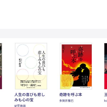
人生の喜びも悲し
奇跡を呼ぶ本
みも心の宝
多賀井雅巳
k
紀平敦哉