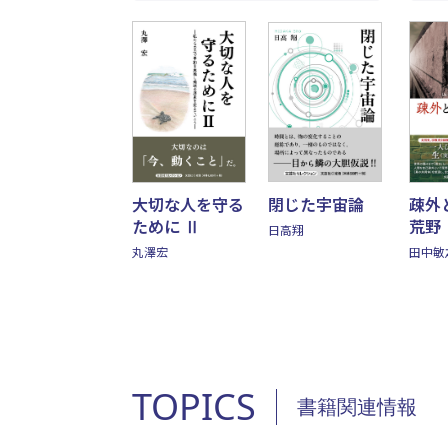
大切な人を守る
閉じた宇宙論
疎外
ために Ⅱ
荒野
日高翔
丸澤宏
田中敏
TOPICS
書籍関連情報