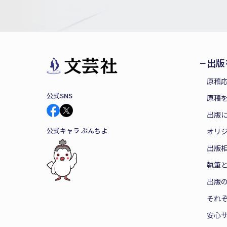
出版
原稿
公式SNS
原稿を
出版
公式キャラ ぶんちよ
オリ
出版
執筆
出版
それ
安心