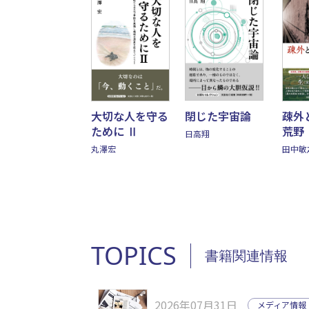
大切な人を守る
閉じた宇宙論
疎外
ために Ⅱ
荒野
日高翔
丸澤宏
田中敏
TOPICS
書籍関連情報
2026年07月31日
メディア情報