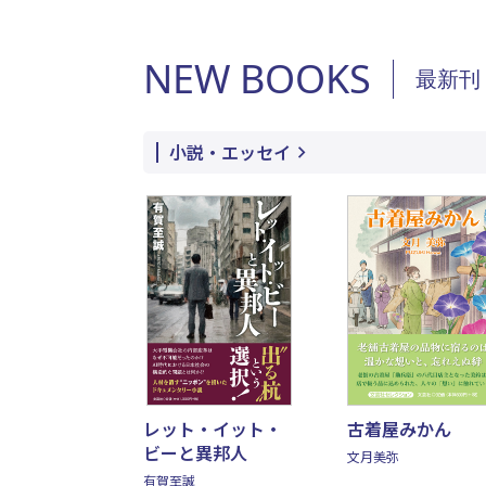
NEW BOOKS
最新刊
小説・エッセイ
レット・イット・
古着屋みかん
ビーと異邦人
文月美弥
有賀至誠