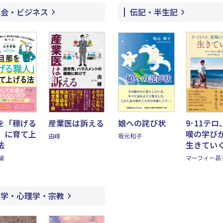
社会・ビジネス
伝記・半生記
を「稼げる
産業医は訴える
娘への詫び状
9･11テロ
」に育て上
嘆の学び
由峰
坂元和子
法
生きてい
諭
マーフィー昌
哲学・心理学・宗教