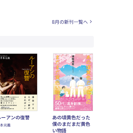
8月の新刊一覧へ
ルーアンの復讐
あの頃黄色だった
僕のまだまだ黄色
本元義
い物語