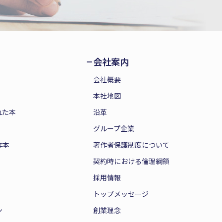
会社案内
会社概要
本社地図
れた本
沿革
グループ企業
作本
著作者保護制度について
契約時における倫理綱領
採用情報
トップメッセージ
ン
創業理念