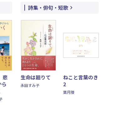
詩集・俳句・短歌
、悲
生命は廻りて
ねこと言葉のき
から
2
永田すみ子
く
葉月陵
子