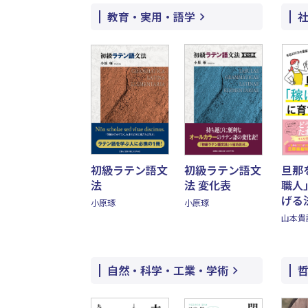
教育・実用・語学
初級ラテン語文
初級ラテン語文
旦那
法
法 変化表
職人
げる
小原琢
小原琢
山本貴
自然・科学・工業・学術