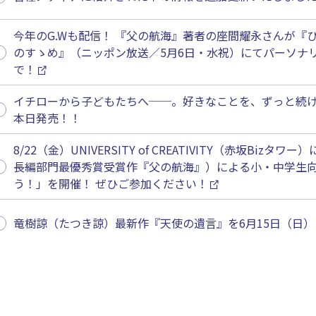
今年のG.Wも配信！ 『父の航海』著者の座間耀永さんが『ひ
のすゝめ』（ニッポン放送／5月6日・水祝）にてパーソナリティー
で！
イチローから子どもたちへ──。好きなことを、ずっと続
本日発売！！
8/22（金）UNIVERSITY of CREATIVITY（赤坂Bi
長編部門最優秀賞受賞作『父の航海』）による小・中学生
う！」を開催！ ぜひご参加ください！
竜樹諒（たつき諒）最新作『天使の遺言』を6月15日（日