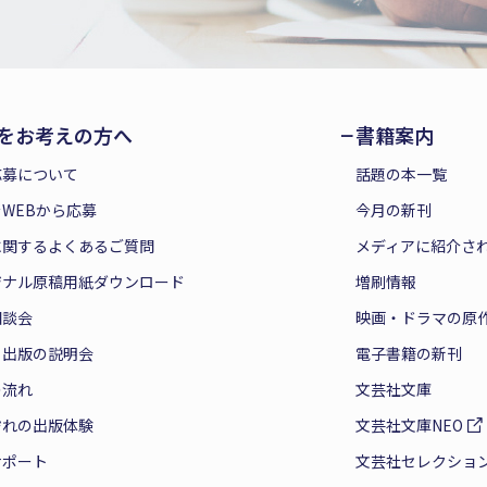
をお考えの方へ
書籍案内
応募について
話題の本一覧
WEBから応募
今月の新刊
に関するよくあるご質問
メディアに紹介さ
ジナル原稿用紙ダウンロード
増刷情報
相談会
映画・ドラマの原
と出版の説明会
電子書籍の新刊
の流れ
文芸社文庫
ぞれの出版体験
文芸社文庫NEO
サポート
文芸社セレクショ