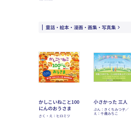
童話・絵本・漫画・画集・写真集
かしこいねこと100
小さかった 三人
にんのおうさま
ぶん：きくちみつ子／
え：千歳みちこ
さく・え：ヒロミツ