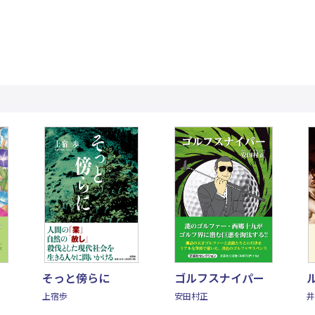
そっと傍らに
ゴルフスナイパー
上宿歩
安田村正
井