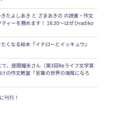
きたよしあき と ざまあきの の読書・作文
を務めます！ 16:30〜はぜひradiko
けたくなる絵本『イチローとイッキュウ』
zタワー）にて、座間耀永さん（第3回Reライフ文学賞
向けの作文教室「言葉の世界の海賊になろ
）に刊行！