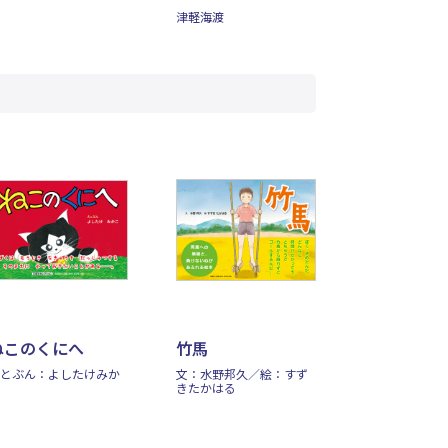
津軽海渡
ねこのくにへ
竹馬
とぶん：よしたけみか
文：水野邦久／絵：すず
きたかはる