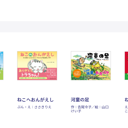
ねこへおんがえし
河童の足
ぶん・え：ささきりえ
作：𠮷尾令子／絵：山口
え
けい子
こ