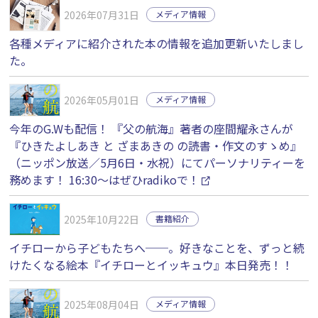
2026年07月31日
メディア情報
各種メディアに紹介された本の情報を追加更新いたしまし
た。
2026年05月01日
メディア情報
今年のG.Wも配信！ 『父の航海』著者の座間耀永さんが
『ひきたよしあき と ざまあきの の読書・作文のすゝめ』
（ニッポン放送／5月6日・水祝）にてパーソナリティーを
務めます！ 16:30〜はぜひradikoで！
2025年10月22日
書籍紹介
イチローから子どもたちへ──。好きなことを、ずっと続
けたくなる絵本『イチローとイッキュウ』本日発売！！
2025年08月04日
メディア情報