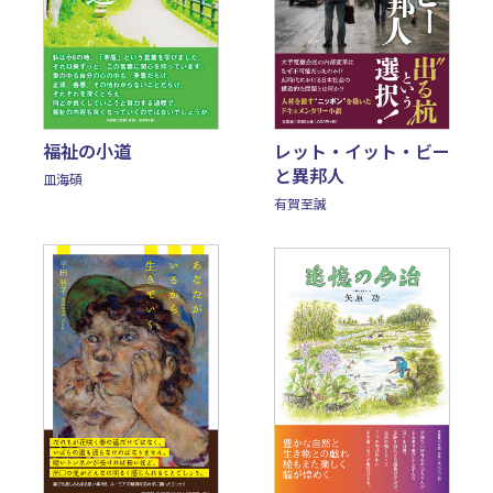
福祉の小道
レット・イット・ビー
と異邦人
皿海碩
有賀至誠