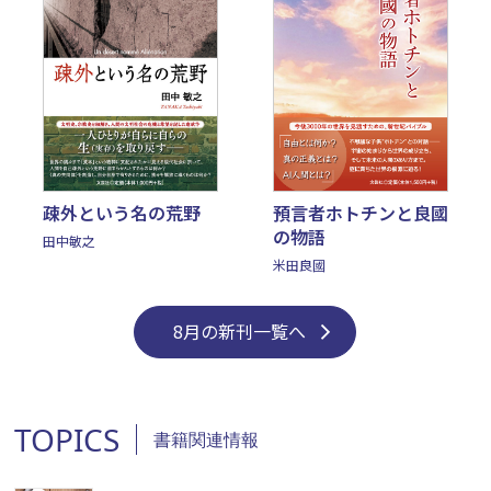
疎外という名の荒野
預言者ホトチンと良國
の物語
田中敏之
米田良國
8月の新刊一覧へ
TOPICS
書籍関連情報