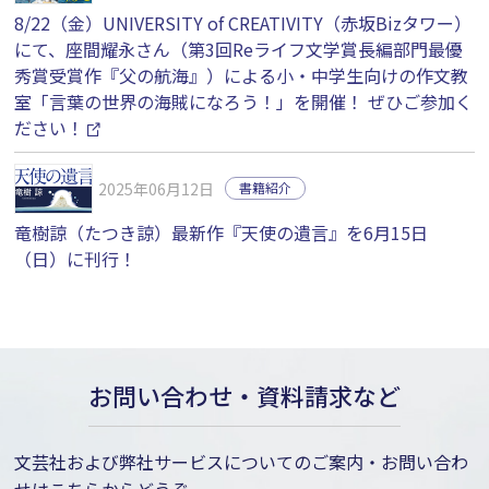
8/22（金）UNIVERSITY of CREATIVITY（赤坂Bizタワー）
にて、座間耀永さん（第3回Reライフ文学賞長編部門最優
秀賞受賞作『父の航海』）による小・中学生向けの作文教
室「言葉の世界の海賊になろう！」を開催！ ぜひご参加く
ださい！
2025年06月12日
書籍紹介
竜樹諒（たつき諒）最新作『天使の遺言』を6月15日
（日）に刊行！
お問い合わせ・資料請求など
文芸社および弊社サービスについてのご案内・お問い合わ
せはこちらからどうぞ。