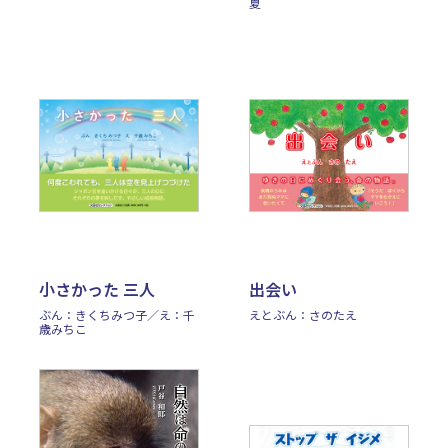
夏
小さかった 三人
出会い
ぶん：きくちみつ子／え：千
えとぶん：さのたえ
歳みちこ