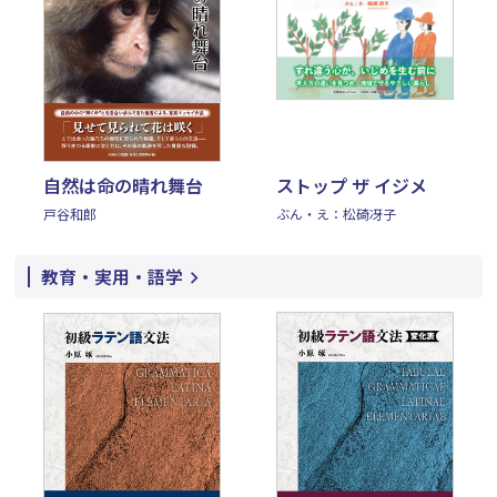
自然は命の晴れ舞台
ストップ ザ イジメ
戸谷和郎
ぶん・え：松碕冴子
教育・実用・語学