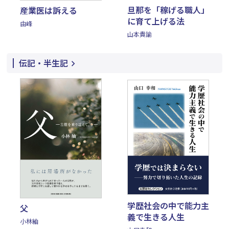
旦那を「稼げる職人」
産業医は訴える
に育て上げる法
由峰
山本貴諭
伝記・半生記
学歴社会の中で能力主
父
義で生きる人生
小林紬