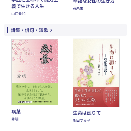
幸福な女性の生き方
義で生きる人生
英未來
山口幸和
詩集・俳句・短歌
病葉
生命は廻りて
秀明
永田すみ子