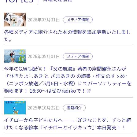
2026年07月31日
メディア情報
各種メディアに紹介された本の情報を追加更新いたしまし
た。
2026年05月01日
メディア情報
今年のG.Wも配信！ 『父の航海』著者の座間耀永さんが
『ひきたよしあき と ざまあきの の読書・作文のすゝめ』
（ニッポン放送／5月6日・水祝）にてパーソナリティーを
務めます！ 16:30〜はぜひradikoで！
2025年10月22日
書籍紹介
イチローから子どもたちへ──。好きなことを、ずっと続
けたくなる絵本『イチローとイッキュウ』本日発売！！