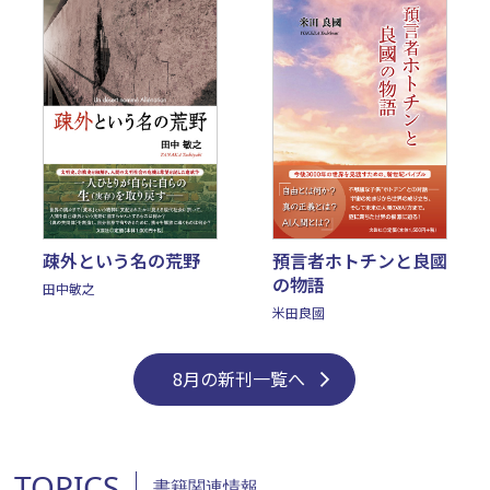
疎外という名の荒野
預言者ホトチンと良國
の物語
田中敏之
米田良國
8月の新刊一覧へ
TOPICS
書籍関連情報