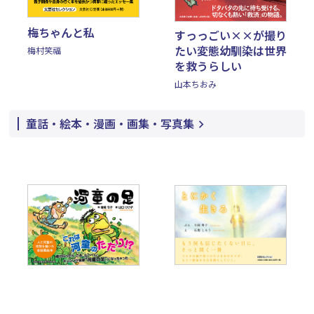
梅ちゃんと私
すっっごい××が撮り
たい変態幼馴染は世界
梅村笑福
を救うらしい
山本ちおみ
童話・絵本・漫画・画集・写真集