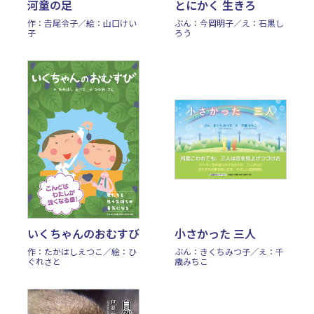
河童の足
とにかく 生きろ
作：𠮷尾令子／絵：山口けい
ぶん：今岡明子／え：石黒し
子
ろう
いくちゃんのおむすび
小さかった 三人
作：たかはしえつこ／絵：ひ
ぶん：きくちみつ子／え：千
ぐれさと
歳みちこ