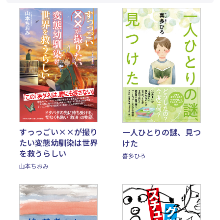
すっっごい××が撮り
一人ひとりの謎、見つ
たい変態幼馴染は世界
けた
を救うらしい
喜多ひろ
山本ちおみ