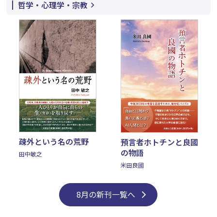
哲学・心理学・宗教
疎外という名の荒野
預言者ホトチンと良國
の物語
田中敏之
米田良國
8月の新刊一覧へ