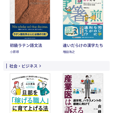
初級ラテン語文法
違いだらけの漢字たち
小原琢
増田浩之
社会・ビジネス