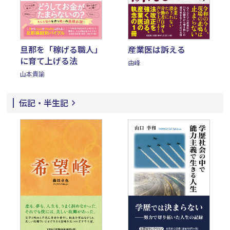
旦那を「稼げる職人」
産業医は訴える
に育て上げる法
由峰
山本貴諭
伝記・半生記