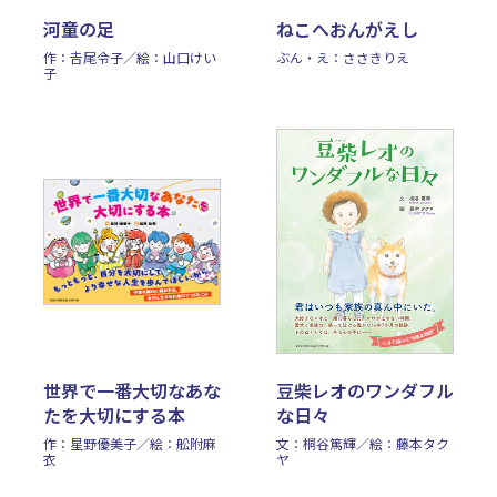
河童の足
ねこへおんがえし
作：𠮷尾令子／絵：山口けい
ぶん・え：ささきりえ
子
世界で一番大切なあな
豆柴レオのワンダフル
たを大切にする本
な日々
作：星野優美子／絵：舩附麻
文：桐谷篤輝／絵：藤本タク
衣
ヤ