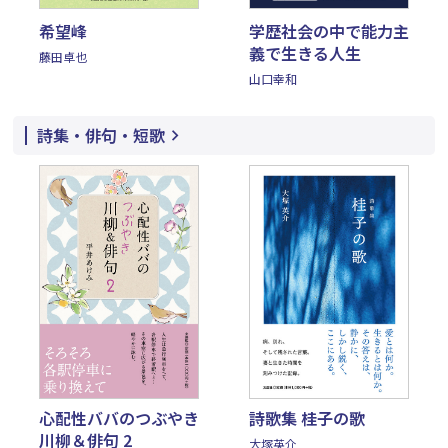
希望峰
学歴社会の中で能力主
義で生きる人生
藤田卓也
山口幸和
詩集・俳句・短歌
心配性ババのつぶやき
詩歌集 桂子の歌
川柳＆俳句 2
大塚英介