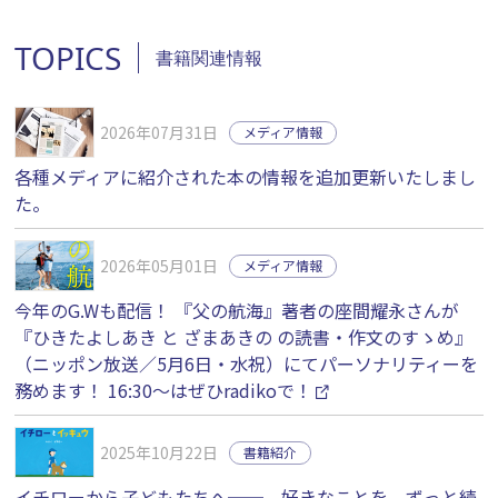
TOPICS
書籍関連情報
2026年07月31日
メディア情報
各種メディアに紹介された本の情報を追加更新いたしまし
た。
2026年05月01日
メディア情報
今年のG.Wも配信！ 『父の航海』著者の座間耀永さんが
『ひきたよしあき と ざまあきの の読書・作文のすゝめ』
（ニッポン放送／5月6日・水祝）にてパーソナリティーを
務めます！ 16:30〜はぜひradikoで！
2025年10月22日
書籍紹介
イチローから子どもたちへ──。好きなことを、ずっと続