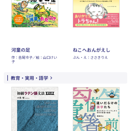
河童の足
ねこへおんがえし
作：𠮷尾令子／絵：山口けい
ぶん・え：ささきりえ
子
教育・実用・語学