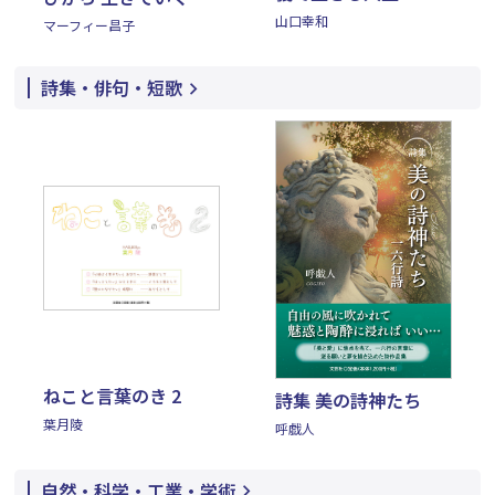
山口幸和
マーフィー昌子
詩集・俳句・短歌
ねこと言葉のき 2
詩集 美の詩神たち
葉月陵
呼戯人
自然・科学・工業・学術