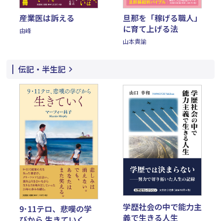
旦那を「稼げる職人」
産業医は訴える
に育て上げる法
由峰
山本貴諭
伝記・半生記
学歴社会の中で能力主
9･11テロ、悲嘆の学
義で生きる人生
びから 生きていく