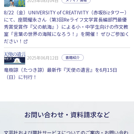
2025年08月04日
8/22（金）UNIVERSITY of CREATIVITY（赤坂Bizタワー）
にて、座間耀永さん（第3回Reライフ文学賞長編部門最優
秀賞受賞作『父の航海』）による小・中学生向けの作文教
室「言葉の世界の海賊になろう！」を開催！ ぜひご参加く
ださい！
2025年06月12日
書籍紹介
竜樹諒（たつき諒）最新作『天使の遺言』を6月15日
（日）に刊行！
お問い合わせ・資料請求など
文芸社および弊社サービスについてのご案内・お問い合わ