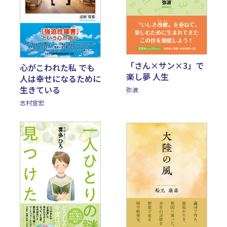
「さん×サン×3」で
心がこわれた私 でも
楽し夢 人生
人は幸せになるために
生きている
弥波
志村宣宏