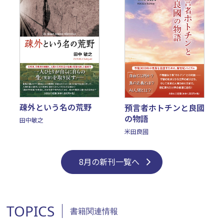
疎外という名の荒野
預言者ホトチンと良國
の物語
田中敏之
米田良國
8月の新刊一覧へ
TOPICS
書籍関連情報