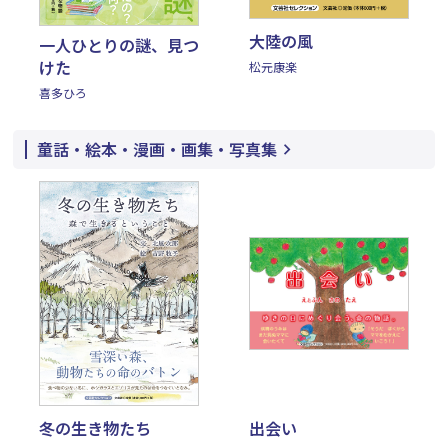
大陸の風
一人ひとりの謎、見つ
けた
松元康楽
喜多ひろ
童話・絵本・漫画・画集・写真集
冬の生き物たち
出会い