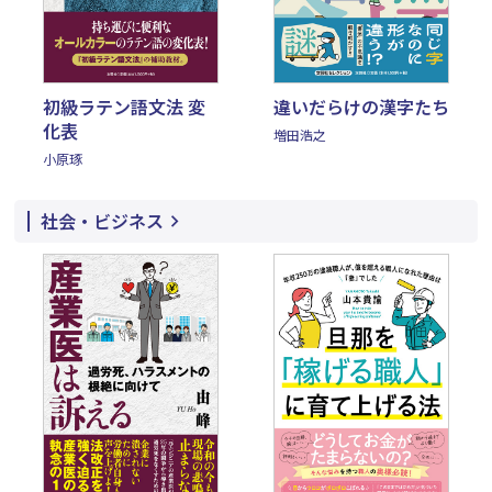
初級ラテン語文法 変
違いだらけの漢字たち
化表
増田浩之
小原琢
社会・ビジネス