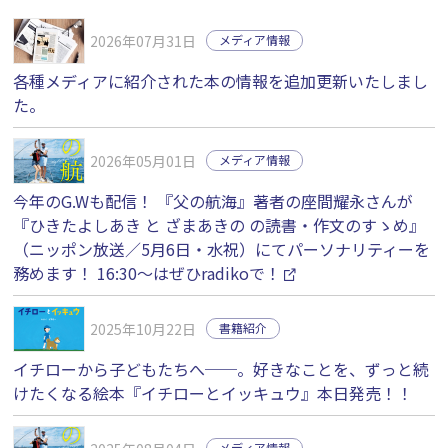
2026年07月31日
メディア情報
各種メディアに紹介された本の情報を追加更新いたしまし
た。
2026年05月01日
メディア情報
今年のG.Wも配信！ 『父の航海』著者の座間耀永さんが
『ひきたよしあき と ざまあきの の読書・作文のすゝめ』
（ニッポン放送／5月6日・水祝）にてパーソナリティーを
務めます！ 16:30〜はぜひradikoで！
2025年10月22日
書籍紹介
イチローから子どもたちへ──。好きなことを、ずっと続
けたくなる絵本『イチローとイッキュウ』本日発売！！
メディア情報