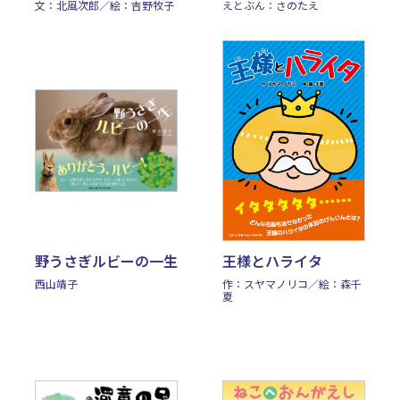
文：北風次郎／絵：吉野牧子
えとぶん：さのたえ
野うさぎルビーの一生
王様とハライタ
西山靖子
作：スヤマノリコ／絵：森千
夏