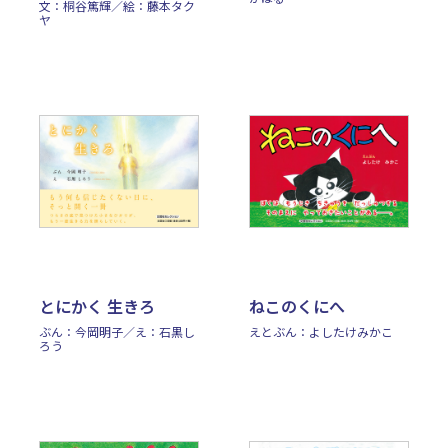
文：桐谷篤輝／絵：藤本タク
ヤ
とにかく 生きろ
ねこのくにへ
ぶん：今岡明子／え：石黒し
えとぶん：よしたけみかこ
ろう