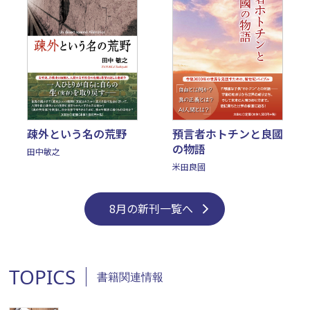
疎外という名の荒野
預言者ホトチンと良國
の物語
田中敏之
米田良國
8月の新刊一覧へ
TOPICS
書籍関連情報