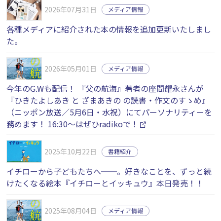
2026年07月31日
メディア情報
各種メディアに紹介された本の情報を追加更新いたしまし
た。
2026年05月01日
メディア情報
今年のG.Wも配信！ 『父の航海』著者の座間耀永さんが
『ひきたよしあき と ざまあきの の読書・作文のすゝめ』
（ニッポン放送／5月6日・水祝）にてパーソナリティーを
務めます！ 16:30〜はぜひradikoで！
2025年10月22日
書籍紹介
イチローから子どもたちへ──。好きなことを、ずっと続
けたくなる絵本『イチローとイッキュウ』本日発売！！
2025年08月04日
メディア情報