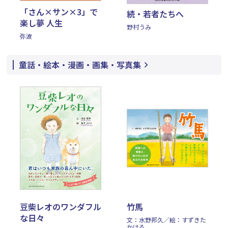
「さん×サン×3」で
続・若者たちへ
楽し夢 人生
野村うみ
弥波
童話・絵本・漫画・画集・写真集
豆柴レオのワンダフル
竹馬
な日々
文：水野邦久／絵：すずきた
かはる