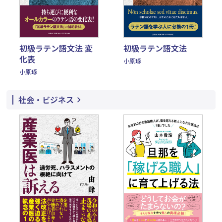
初級ラテン語文法 変
初級ラテン語文法
化表
小原琢
小原琢
社会・ビジネス