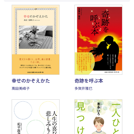
幸せのかぞえかた
奇跡を呼ぶ本
髙田美峰子
多賀井雅巳