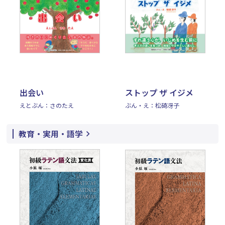
出会い
ストップ ザ イジメ
えとぶん：さのたえ
ぶん・え：松碕冴子
教育・実用・語学