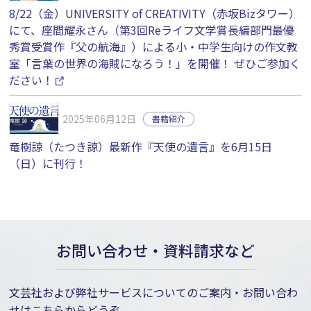
8/22（金）UNIVERSITY of CREATIVITY（赤坂Bizタワー）
にて、座間耀永さん（第3回Reライフ文学賞長編部門最優
秀賞受賞作『父の航海』）による小・中学生向けの作文教
室「言葉の世界の海賊になろう！」を開催！ ぜひご参加く
ださい！
2025年06月12日
書籍紹介
竜樹諒（たつき諒）最新作『天使の遺言』を6月15日
（日）に刊行！
お問い合わせ・資料請求など
文芸社および弊社サービスについてのご案内・お問い合わ
せはこちらからどうぞ。