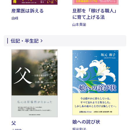
旦那を「稼げる職人」
産業医は訴える
に育て上げる法
由峰
山本貴諭
伝記・半生記
娘への詫び状
父
坂元和子