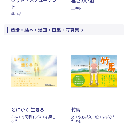
グッド・スチューデン
福祉の小道
ト
皿海碩
櫻田裕
童話・絵本・漫画・画集・写真集
とにかく 生きろ
竹馬
ぶん：今岡明子／え：石黒し
文：水野邦久／絵：すずきた
ろう
かはる