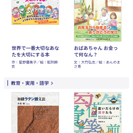
世界で一番大切なあな
おばあちゃん お金っ
たを大切にする本
て何なん？
作：星野優美子／絵：舩附麻
文：大竹弘志／絵：あんのま
衣
さ恵
教育・実用・語学