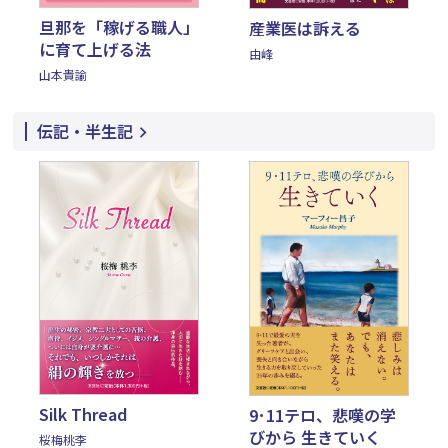
旦那を「稼げる職人」
産業医は訴える
に育て上げる法
由峰
山本貴諭
伝記・半生記
Silk Thread
9･11テロ、悲嘆の学
びから 生きていく
桜梅桃李