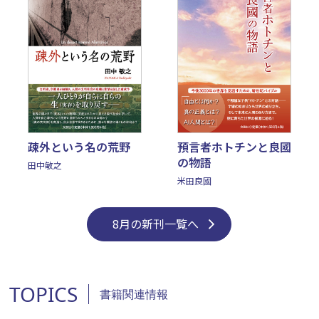
疎外という名の荒野
預言者ホトチンと良國
の物語
田中敏之
米田良國
8月の新刊一覧へ
TOPICS
書籍関連情報