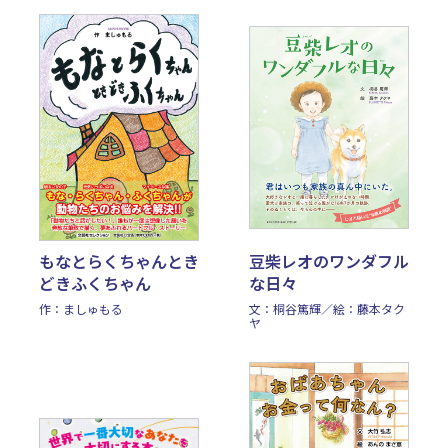
もなとらくちゃんとき
豆柴レオのワンダフル
どきふくちゃん
な日々
作：ましゅもる
文：桐谷篤輝／絵：藤本タク
ヤ