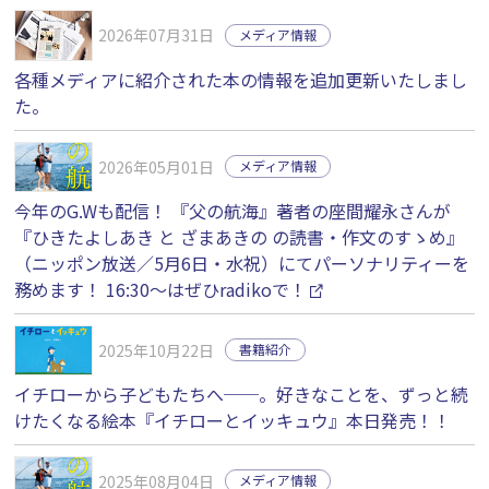
2026年07月31日
メディア情報
各種メディアに紹介された本の情報を追加更新いたしまし
た。
2026年05月01日
メディア情報
今年のG.Wも配信！ 『父の航海』著者の座間耀永さんが
『ひきたよしあき と ざまあきの の読書・作文のすゝめ』
（ニッポン放送／5月6日・水祝）にてパーソナリティーを
務めます！ 16:30〜はぜひradikoで！
2025年10月22日
書籍紹介
イチローから子どもたちへ──。好きなことを、ずっと続
けたくなる絵本『イチローとイッキュウ』本日発売！！
2025年08月04日
メディア情報