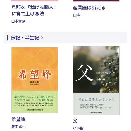
旦那を「稼げる職人」
産業医は訴える
に育て上げる法
由峰
山本貴諭
伝記・半生記
希望峰
父
藤田卓也
小林紬