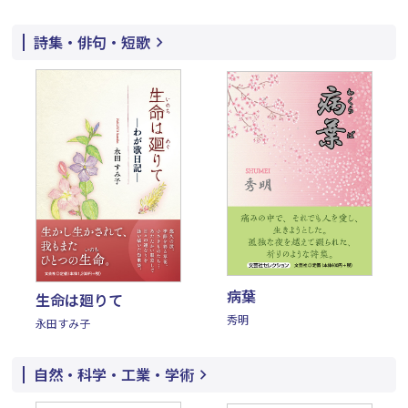
詩集・俳句・短歌
病葉
生命は廻りて
秀明
永田すみ子
自然・科学・工業・学術