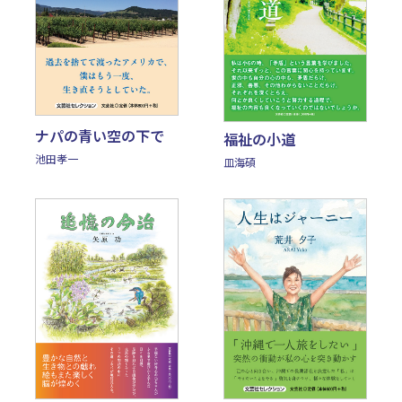
ナパの青い空の下で
福祉の小道
池田孝一
皿海碩