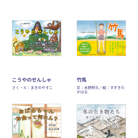
こうやのせんしゃ
竹馬
さく・え：まきのやすこ
文：水野邦久／絵：すずきた
かはる