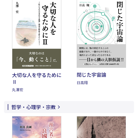
閉じた宇宙論
大切な人を守るために
Ⅱ
日高翔
丸澤宏
哲学・心理学・宗教