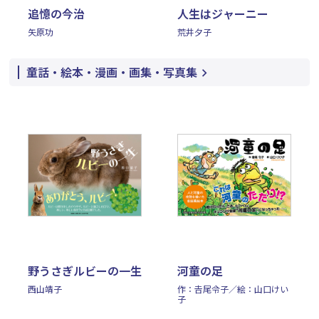
追憶の今治
人生はジャーニー
矢原功
荒井夕子
童話・絵本・漫画・画集・写真集
野うさぎルビーの一生
河童の足
西山靖子
作：𠮷尾令子／絵：山口けい
子