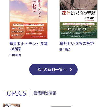
疎外という名の荒野
預言者ホトチンと良國
の物語
田中敏之
米田良國
8月の新刊一覧へ
TOPICS
書籍関連情報