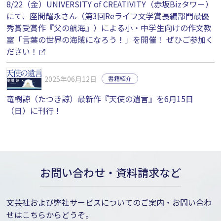
8/22（金）UNIVERSITY of CREATIVITY（赤坂Bizタワー）
にて、座間耀永さん（第3回Reライフ文学賞長編部門最優
秀賞受賞作『父の航海』）による小・中学生向けの作文教
室「言葉の世界の海賊になろう！」を開催！ ぜひご参加く
ださい！
2025年06月12日
書籍紹介
竜樹諒（たつき諒）最新作『天使の遺言』を6月15日
（日）に刊行！
お問い合わせ・資料請求など
文芸社および弊社サービスについてのご案内・お問い合わ
せはこちらからどうぞ。