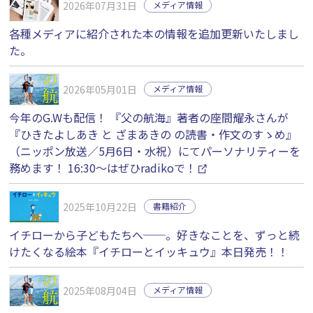
2026年07月31日
メディア情報
各種メディアに紹介された本の情報を追加更新いたしまし
た。
2026年05月01日
メディア情報
今年のG.Wも配信！ 『父の航海』著者の座間耀永さんが
『ひきたよしあき と ざまあきの の読書・作文のすゝめ』
（ニッポン放送／5月6日・水祝）にてパーソナリティーを
務めます！ 16:30〜はぜひradikoで！
2025年10月22日
書籍紹介
イチローから子どもたちへ──。好きなことを、ずっと続
けたくなる絵本『イチローとイッキュウ』本日発売！！
2025年08月04日
メディア情報