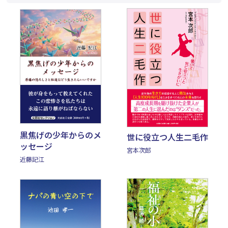
黒焦げの少年からのメ
世に役立つ人生二毛作
ッセージ
宮本次郎
近藤記江