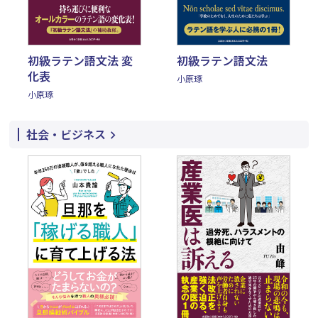
初級ラテン語文法 変
初級ラテン語文法
化表
小原琢
小原琢
社会・ビジネス