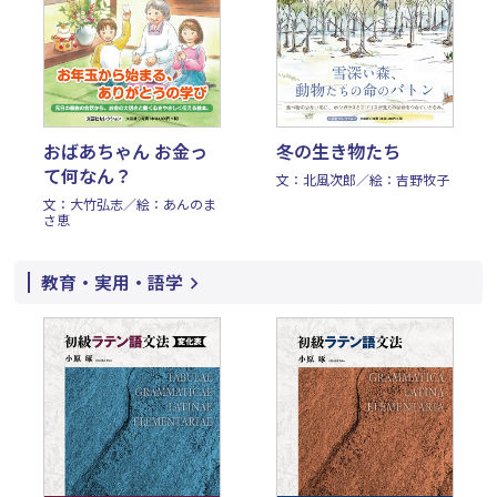
おばあちゃん お金っ
冬の生き物たち
て何なん？
文：北風次郎／絵：吉野牧子
文：大竹弘志／絵：あんのま
さ恵
教育・実用・語学