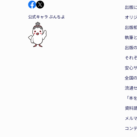
出版
公式キャラ ぶんちよ
オリ
出版
執筆
出版
それ
安心
全国
流通
「本
資料
メル
コン