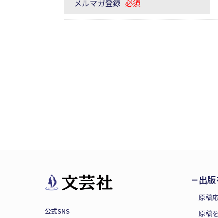
メルマガ登録
必須
出版
原稿
公式SNS
原稿を