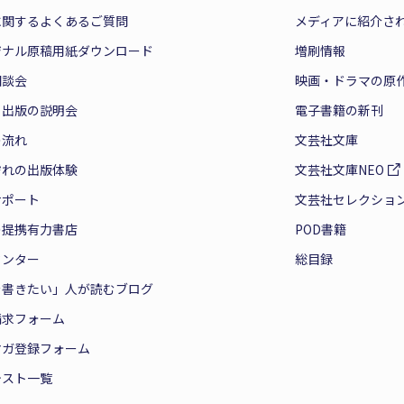
に関するよくあるご質問
メディアに紹介さ
ジナル原稿用紙ダウンロード
増刷情報
相談会
映画・ドラマの原
と出版の説明会
電子書籍の新刊
の流れ
文芸社文庫
ぞれの出版体験
文芸社文庫NEO
サポート
文芸社セレクショ
の提携有力書店
POD書籍
センター
総目録
を書きたい」人が読むブログ
請求フォーム
マガ登録フォーム
テスト一覧