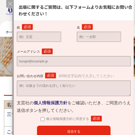
出版に関するご質問は、以下フォームよりお気軽にお問い合
わせください！
必須
必須
姓
名
ホーム
出版をお考えの方へ
安心サポート
全国の提携有力書店
全国の提携有力書店
必須
メールアドレス
Partner bookstore
必須
4096文字以内で入力してください
お問い合わせ内容
愛知
文芸社の
個人情報保護方針
をご確認いただき、ご同意のうえ
名古屋市
送信ボタンを押してください。
三省堂書店 名古屋本店
ＭＡＲＵＺＥＮ 名古屋本
必須
個人情報保護方針に同意する
店
こみかるはうす 藤が丘駅
ＴＳＵＴＡＹＡ バロー戸