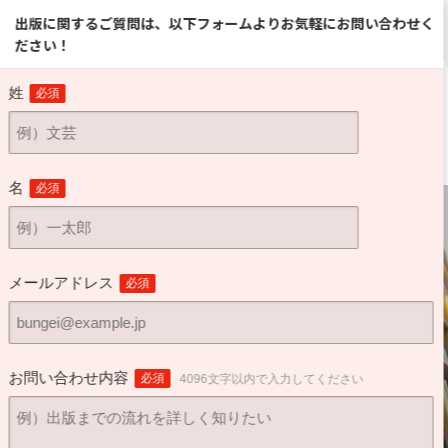
0120-03-1148
。
通話無料
（受付時間：平日 9:30～18:30）
出版に関するご質問は、以下フォームよりお気軽にお問い合わせく
ださい！
お問い合わせ
案内
会社案内
／ご相談窓口
姓
必須
名
必須
メールアドレス
必須
お問い合わせ内容
必須
4096文字以内で入力してください