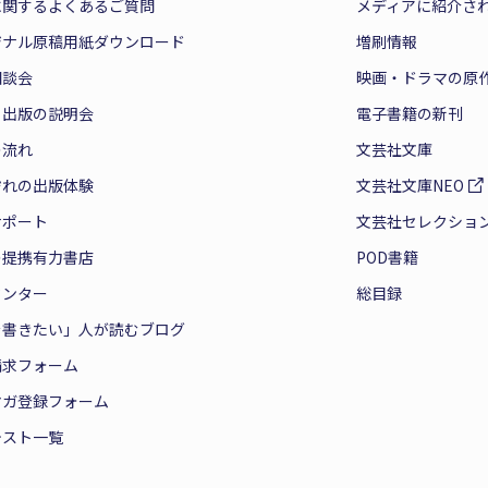
に関するよくあるご質問
メディアに紹介さ
ジナル原稿用紙ダウンロード
増刷情報
相談会
映画・ドラマの原
と出版の説明会
電子書籍の新刊
の流れ
文芸社文庫
ぞれの出版体験
文芸社文庫NEO
サポート
文芸社セレクショ
の提携有力書店
POD書籍
センター
総目録
を書きたい」人が読むブログ
請求フォーム
マガ登録フォーム
テスト一覧