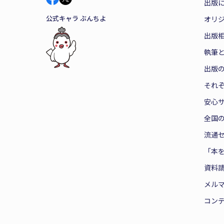
出版
公式キャラ ぶんちよ
オリ
出版
執筆
出版
それ
安心
全国
流通
「本
資料
メル
コン