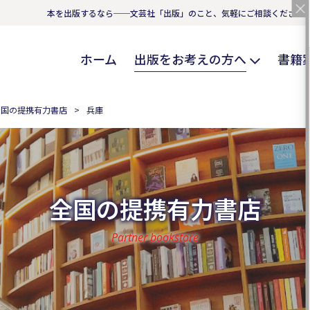
本を出版するなら──文芸社「出版」のこと、気軽にご相談ください
ホーム
出版をお考えの方へ
書籍
全国の提携有力書店
兵庫
全国の提携有力書店
Partner bookstore