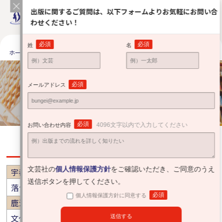
出版に関するご質問は、以下フォームよりお気軽にお問い合
わせください！
必須
必須
姓
名
ホーム
出版をお考えの方へ
安心サポート
全国の提携有力書店
全国の提携有力書店
必須
メールアドレス
Partner bookstore
必須
4096文字以内で入力してください
お問い合わせ内容
栃木
文芸社の
個人情報保護方針
をご確認いただき、ご同意のうえ
宇都宮市
送信ボタンを押してください。
落合書店 宝木店
必須
個人情報保護方針に同意する
鹿沼市
文化堂書店