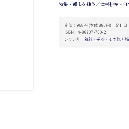
特集・都市を纏う／津村耕祐・FINA
定価：968円 (本体 880円)
発刊日：1
ISBN：4-88737-700-2
ジャンル：
雑誌・学参・その他
>
雑