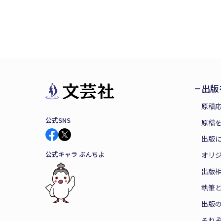
出版
原稿
公式SNS
原稿を
出版
公式キャラ ぶんちよ
オリ
出版
執筆
出版
それ