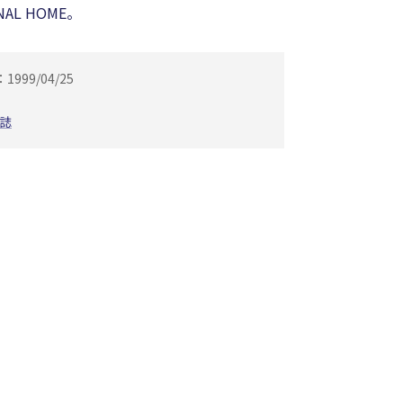
L HOME。
999/04/25
誌