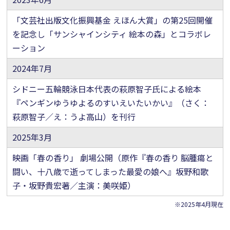
「文芸社出版文化振興基金 えほん大賞」の第25回開催
を記念し「サンシャインシティ 絵本の森」とコラボレ
ーション
2024年7月
シドニー五輪競泳日本代表の萩原智子氏による絵本
『ペンギンゆうゆよるのすいえいたいかい』（さく：
萩原智子／え：うよ高山）を刊行
2025年3月
映画「春の香り」 劇場公開（原作『春の香り 脳腫瘍と
闘い、十八歳で逝ってしまった最愛の娘へ』坂野和歌
子・坂野貴宏著／主演：美咲姫）
※2025年4月現在