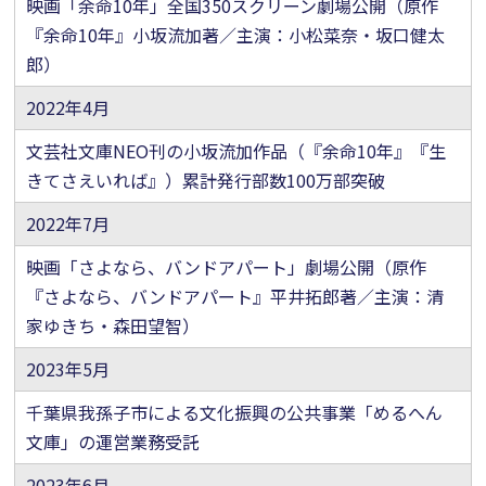
映画「余命10年」全国350スクリーン劇場公開（原作
『余命10年』小坂流加著／主演：小松菜奈・坂口健太
郎）
2022年4月
文芸社文庫NEO刊の小坂流加作品（『余命10年』『生
きてさえいれば』）累計発行部数100万部突破
2022年7月
映画「さよなら、バンドアパート」劇場公開（原作
『さよなら、バンドアパート』平井拓郎著／主演：清
家ゆきち・森田望智）
2023年5月
千葉県我孫子市による文化振興の公共事業「めるへん
文庫」の運営業務受託
2023年6月