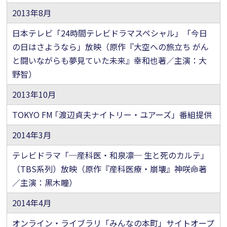
2013年8月
日本テレビ「24時間テレビドラマスペシャル」「今日
の日はさようなら」放映
（原作『大空への旅立ち がん
と闘いながらも夢見ていた未来』幸和也著／主演：大
野智）
2013年10月
TOKYO FM ｢渡辺貞夫ナイトリー・ユアーズ」番組提供
2014年3月
テレビドラマ「─産科医・和泉凛─ 生と死のカルテ」
（TBS系列）放映（原作『産科医療・崩壊』神咲命著
／主演：黒木瞳）
2014年4月
オンライン・ライブラリ「みんなの本町」サイトオープ