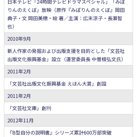
日本テレビ「24時間テレビドラマスペシャル」「みぽ
りんのえくぼ」放映
（原作『みぽりんのえくぼ』岡田
典子・文 岡田美穂・絵 著／主演：広末涼子・長瀬智
也）
2010年9月
新人作家の発掘および出版支援を目的とした「文芸社
出版文化振興基金」設立（運営委員長 中曽根弘文氏）
2011年2月
「文芸社出版文化振興基金 えほん大賞」創設
2011年2月
「文芸社文庫」創刊
2012年11月
『B型自分の説明書』シリーズ累計600万部突破