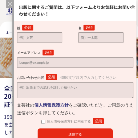
出版に関するご質問は、以下フォームよりお気軽にお問い合
わせください！
必須
必須
姓
名
ホーム
出版をお考えの方へ
安心サポート
全国の提携有力書店
全国の提携有力書店
必須
メールアドレス
Partner bookstore
必須
4096文字以内で入力してください
お問い合わせ内容
全国に展開する提携書店ネットワーク。創立
20有余年、築き上げてきた書店様との信頼の
証です。
文芸社の
個人情報保護方針
をご確認いただき、ご同意のうえ
送信ボタンを押してください。
1996年の文芸社創立当初、名もない出版社の自費出版書籍
必須
個人情報保護方針に同意する
を並べてくれる書店はほとんどありませんでした。
しかし自分たちの事業を信じるメンバーの地道な取り組み