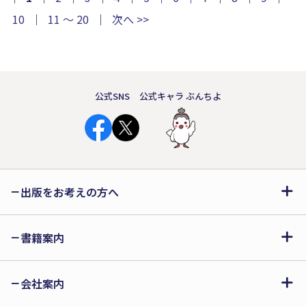
ずつ時を重ね、日常を取り戻してゆく
10
｜
11 ～ 20
｜
次へ >>
──。読む者の胸を締め付ける詩集。
公式SNS
公式キャラ ぶんちよ
出版をお考えの方へ
書籍案内
会社案内