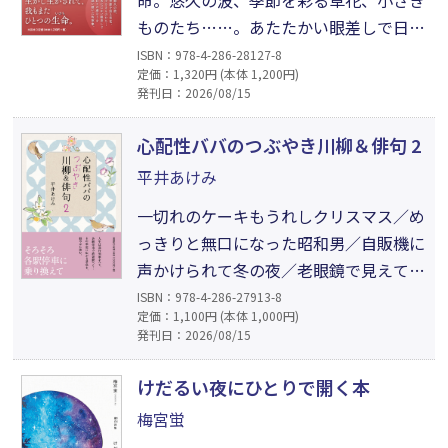
ものたち……。あたたかい眼差しで日々
の連なりを詠い描いた短歌集。季節の移
ISBN：978-4-286-28127-8
定価：1,320円 (本体 1,200円)
ろいの中で目にする花々や虫などに心を
発刊日：2026/08/15
寄せ、鳥の声に耳を澄ませ、また、ふと
愛する家族を想い、その時々の親交を大
心配性ババのつぶやき川柳＆俳句 2
切にする。そんなセンシティブな慧眼と
平井あけみ
瑞々しい感受性で日常を切り取った作品
一切れのケーキもうれしクリスマス／め
集。
っきりと無口になった昭和男／自販機に
声かけられて冬の夜／老眼鏡で見えてき
た他人（ひと）の痛み／……急行列車だ
ISBN：978-4-286-27913-8
定価：1,100円 (本体 1,000円)
った人生も、そろそろ各駅停車に乗り換
発刊日：2026/08/15
えて終着駅へ向かう頃。さて、いまの車
窓から見える景色は……？ 何気ない
けだるい夜にひとりで開く本
日々を詠んだ俳句、令和の世相を反映し
梅宮蛍
た川柳に「昭和懐かし川柳」も収録した