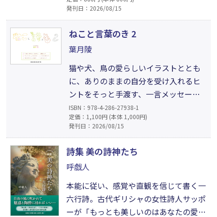
よみがえるでしょう。大切な存在と過ご
発刊日：2026/08/15
した時間を振り返ることが、これからあ
なたが歩いていく一助になります。人生
ねこと言葉のき 2
は有限だから、どうか恥ずかしがらずに
葉月陵
感謝を伝えて……大切な存在への想い
猫や犬、鳥の愛らしいイラストととも
を“あなた”へ語りかける形で綴った詩
に、ありのままの自分を受け入れるヒ
集。
ントをそっと手渡す、一言メッセージ
集。自己肯定感に揺れる日々に寄り添
ISBN：978-4-286-27938-1
定価：1,100円 (本体 1,000円)
う癒しの言葉から、「できっこない」
発刊日：2026/08/15
に挑む背中を押す励ましまで、どのペ
ージから開いても心がほぐれる。疲れ
詩集 美の詩神たち
た時のお守りとして、いつも傍らに置
呼戯人
いておきたい一冊。本書はぬりえとし
本能に従い、感覚や直観を信じて書く一
ても楽しむことができる。
六行詩。古代ギリシャの女性詩人サッポ
ーが「もっとも美しいのはあなたの愛す