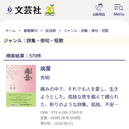
ホーム
書籍案内
総目録
ジャンル：詩集・俳句・短歌
ジャンル：詩集・俳句・短歌
検索結果：570件
病葉
秀明
痛みの中で、それでも人を愛し、生き
ようとした。孤独な夜を越えて綴られ
た、祈りのような詩集。孤独、不安、
家族、友情、死への想い……。そし
ISBN：978-4-286-27869-8
定価：660円 (本体 600円)
て、大切な人が隣にいる喜び。揺れ続
発刊日：2026/08/15
ける心を見つめながら、それでも誰か