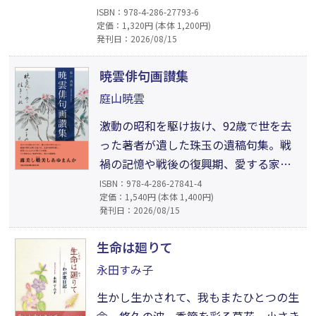
るもの」と言っている通り、愛こそが美
ISBN：978-4-286-27793-6
定価：1,320円 (本体 1,200円)
を生み出すのである。そんな美と愛の微
発刊日：2026/08/15
妙な関係を著者はずっと歌っている。人
生は言葉にならない微妙な感情、運命の
暁雲俳句画讃集
働きや偶然の出会いに満ちていて、それ
庭山暁雲
を歌うために詩が作り出されたのではな
激動の昭和を駆け抜け、92歳で世を去
いかと思う。
った著者が遺した珠玉の遺稿句集。戦
禍の記憶や戦後の復興期、愛する家族
の成長や病との闘いなど、波乱の時代
ISBN：978-4-286-27841-4
定価：1,540円 (本体 1,400円)
に寄り添った私小説的な名句の数々を
発刊日：2026/08/15
収録。日々の何気ない景色や一瞬のき
らめきを、深く、瑞々しい感性で切り
生命は廻りて
取った生涯の軌跡がここにある。言葉
永田すみ子
の奥から溢れる家族への慈愛と、いの
生かし生かされて、我もまたひとつの生
ちの輝きが胸を打つ一冊。
命。悠久の波、季節を彩る草花、小さき