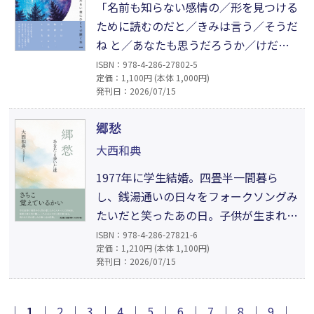
「名前も知らない感情の／形を見つける
「つぶやき川柳＆俳句」の第二弾。
ために読むのだと／きみは言う／そうだ
ね と／あなたも思うだろうか／けだる
い夜に この詩を読んで」少しだけ疲れ
ISBN：978-4-286-27802-5
定価：1,100円 (本体 1,000円)
た夜。少しだけ持て余した感情。読めば
発刊日：2026/07/15
救われる、とは言えない。読んでもコン
ビニエントな癒しは手に入らないけれ
郷愁
ど、気分に任せてページを開けば、重な
大西和典
り合う一篇が、きっとある。自分と向き
1977年に学生結婚。四畳半一間暮ら
合う時間のための詩集。
し、銭湯通いの日々をフォークソングみ
たいだと笑ったあの日。子供が生まれ、
貧しいながらも幸せだった日々。月日が
ISBN：978-4-286-27821-6
定価：1,210円 (本体 1,100円)
流れ、子供は巣立ち、孫もだいぶ大きく
発刊日：2026/07/15
なった。そんな折、突然の妻との別れ
が……。残された夫は、悲嘆の中、二人
の歩んできた道を振り返り、そして少し
｜
1
｜
2
｜
3
｜
4
｜
5
｜
6
｜
7
｜
8
｜
9
｜