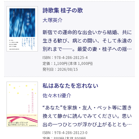
を愛し、ぬくもりを求め、生きようと
詩歌集 桂子の歌
した日々。静かな言葉のひとつひとつ
大塚英介
が、読む人の胸にそっと寄り添ってく
新宿での運命的な出会いから結婚、共に
れる散文詩集。
生きる歓び、病との闘い、そして永遠の
別れまで──。最愛の妻・桂子への揺る
ぎない愛を軸に、人を愛すること、生き
ISBN：978-4-286-28125-4
定価：1,100円 (本体 1,000円)
ることの本質を見つめた44編を収録。痛
発刊日：2026/08/15
みや喪失を抱えながらも、人間の尊厳と
希望を静かに問いかける言葉が心に深く
私はあなたを忘れない
沁みわたる。本書は評論家、文筆家とし
佐々木ti優介
て活動した著者の愛と生の記憶を刻んだ
“あなた”を家族・友人・ペット等に置き
詩集。
換えて静かに読んでみてください。思い
出の一つひとつが浮かび上がるととも
に、その時の喜びや悲しみなどの記憶も
ISBN：978-4-286-28123-0
定価：880円 (本体 800円)