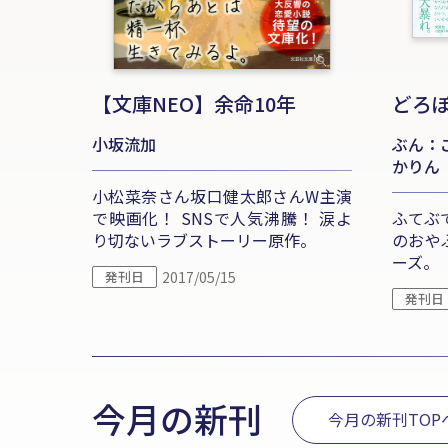
【文庫NEO】余命10年
どろ
小坂流加
ぶん：
かりん
小松菜奈さん坂口健太郎さんW主演
で映画化！ SNSで人気沸騰！ 涙よ
ふてぶ
り切ないラブストーリー原作。
のおや
ーズ。
発刊日
2017/05/15
発刊日
今月の新刊
今月の新刊TOP