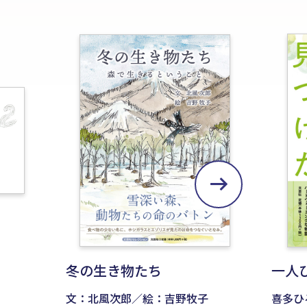
冬の生き物たち
一人
文：北風次郎／絵：吉野牧子
喜多ひ