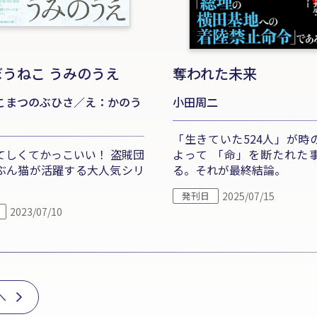
ぼうねこ うみのうえ
奪われた未来
こまつのぶひさ／え：かのう
小田周二
「生きていた524人」が時
てしくてかっこいい！ 盗賊団
よって 「命」を断たれた
ぶん猫が活躍する大人気シリ
る。それが最終結論。
発刊日
2025/07/15
2023/07/10
へ