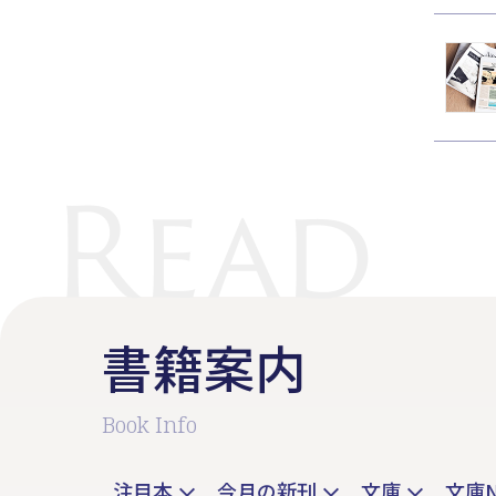
書籍案内
Book Info
注目本
今月の新刊
文庫
文庫N