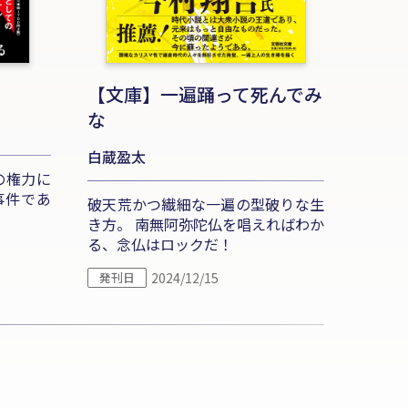
【文庫】一遍踊って死んでみ
な
白蔵盈太
の権力に
事件であ
破天荒かつ繊細な一遍の型破りな生
き方。 南無阿弥陀仏を唱えればわか
る、念仏はロックだ！
発刊日
2024/12/15