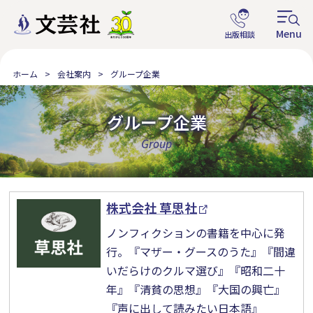
ホーム
会社案内
グループ企業
グループ企業
Group
株式会社 草思社
ノンフィクションの書籍を中心に発
行。『マザー・グースのうた』『間違
いだらけのクルマ選び』『昭和二十
年』『清貧の思想』『大国の興亡』
『声に出して読みたい日本語』