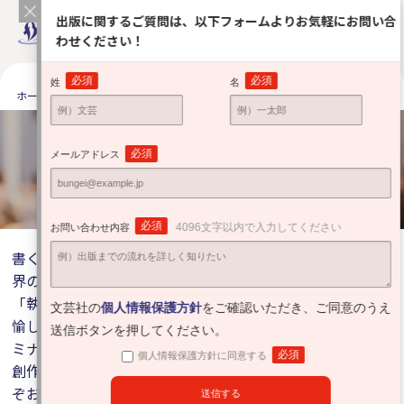
出版に関するご質問は、以下フォームよりお気軽にお問い合
わせください！
必須
必須
姓
名
ホーム
出版をお考えの方へ
執筆と出版の説明会（自費出版入門講座）
執筆と出版の説明会
必須
メールアドレス
（自費出版入門講座）
Orientation
必須
4096文字以内で入力してください
お問い合わせ内容
書くことが大好き！ いつか本を出してみたい！ 出版業
界の話も聴いてみたい！
「執筆と出版の説明会（自費出版入門講座）」は、創作の
文芸社の
個人情報保護方針
をご確認いただき、ご同意のうえ
愉しさや醍醐味を多くの方々に味わっていただくためのセ
送信ボタンを押してください。
ミナーです。
必須
個人情報保護方針に同意する
創作未経験者も、すでに執筆に取り組んでいる方も、どう
ぞお気軽にご参加ください。