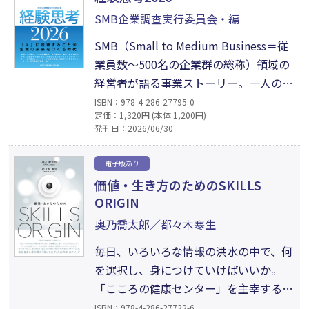
SMB企業調査実行委員会・編
SMB（Small to Medium Business＝従
業員数～500名の企業群の総称）領域の
経営者が語る事業ストーリー。一人の成
長がそのまま事業の伸びしろとなり、一
ISBN：978-4-286-27795-0
定価：1,320円 (本体 1,200円)
人の停滞が組織全体のボトルネックにも
発刊日：2026/06/30
なり得る「少数精鋭」のSMB企業。そ
んな中で、「人を活かすとは何か」「組
電子版あり
織に希望を宿すとはどういうことか」を
価値・生き方のためのSKILLS
考え、実践する、20人の経営者たちの
ORIGIN
声をお届けします。
奥乃喬太郎／都々木寒生
毎日、いろいろな情報の洪水の中で、何
を選択し、身につけていけばいいか。
「こころの健康センター」を主宰する著
者が、感情のエネルギーを分散し、コン
ISBN：978-4-286-27722-6