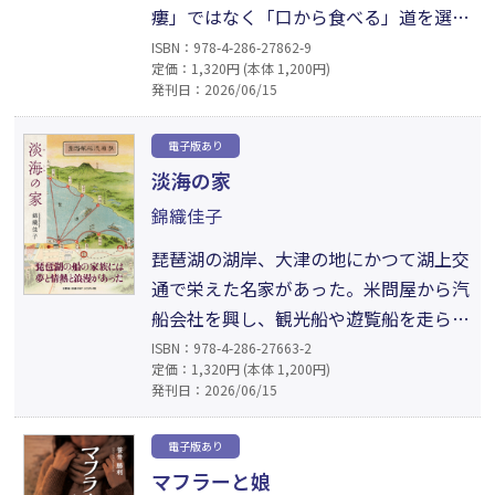
瘻」ではなく「口から食べる」道を選
び、在宅介護を決断する。本書は壮絶な
ISBN：978-4-286-27862-9
定価：1,320円 (本体 1,200円)
記録にとどまらず、心を守るための「1
発刊日：2026/06/15
日の15％は介護から離れる」といった実
践的知恵や、医療者との付き合い方も提
電子版あり
示。家族だからこそ見える「魂の変化」
淡海の家
を大切に、希望をつなぐ姿を描いた、す
錦織佳子
べての介護者に贈る啓発と感動の力作。
琵琶湖の湖岸、大津の地にかつて湖上交
通で栄えた名家があった。米問屋から汽
船会社を興し、観光船や遊覧船を走ら
せ、近江の発展に尽力した谷口家。その
ISBN：978-4-286-27663-2
定価：1,320円 (本体 1,200円)
家に生まれた末の子はある事情から養子
発刊日：2026/06/15
として別の家で育てられる。成長した彼
は自らの出生の秘密と一族の歴史を知
電子版あり
り、琵琶湖とともに栄えた家の記憶をた
マフラーと娘