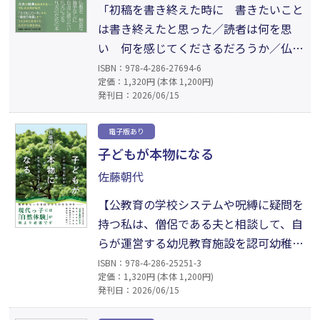
書。
「初稿を書き終えた時に 書きたいこと
は書き終えたと思った／読者は何を思
い 何を感じてくださるだろうか／仏教
を少しでも好きになっていただければう
ISBN：978-4-286-27694-6
定価：1,320円 (本体 1,200円)
れしい──著者」『スッタニパータ』か
発刊日：2026/06/15
ら『般舟三昧経』まで、さまざまな角度
から凡夫が仏教を語る。ときに仏典を採
電子版あり
点するなど、既成の枠にとらわれない大
子どもが本物になる
胆な試みも盛り込みつつ、仏教の魅力に
佐藤朝代
自由に迫っていく意欲作。
【公教育の学校システムや呪縛に疑問を
持つ私は、僧侶である夫と相談して、自
らが運営する幼児教育施設を認可幼稚園
とせず、認可外の「幼稚舎」とする選択
ISBN：978-4-286-25251-3
定価：1,320円 (本体 1,200円)
をしました（幼稚園という名称は使えま
発刊日：2026/06/15
せん）。自然を教室とするという独自の