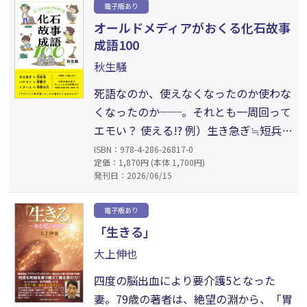
教育を貫きたかったからです】子どもの
電子版あり
教育をもっと自由で大らかなものに──
オールドメディアがおくる化石故事
と、けやの森学園創設者は説く。子育て
成語100
中の保護者、教育関係者の必読書。
秋生騒
死語なのか、使えなくなったのか使わな
くなったのか──。それとも一周回って
エモい？ 使える!? 例）生き急ぎ≒短兵急
【たんぺいきゅう】／バケモン≒寧馨児
ISBN：978-4-286-26817-0
定価：1,870円 (本体 1,700円)
【ねいけいじ】／イタい人≒夜郎自大
発刊日：2026/06/15
【やろうじだい】。日常の満足度がちょ
っと上がる知識付き。自分をうまく言葉
電子版あり
にできる単語、アウトプット用単語、少
「生きる」
し増やしてみませんか？
大上伸也
四度の脳出血により要介護5となった
妻。79歳の著者は、絶望の淵から、「胃