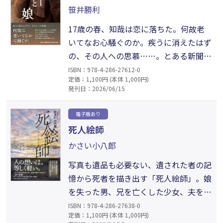
どり始める。娘である筆者が実際の資料
笹井勝利
と家族の証言をもとに描いた、淡海の物
語。
17歳の春、知哉は恋に落ちた。何故老
いてなお心騒ぐのか。疾うに消えたはず
の、その人への思慕……。とある新聞記
事が、穏やかな日々を過ごしていた知哉
ISBN：978-4-286-27612-0
定価：1,100円 (本体 1,000円)
の目に留まる。そこに書かれていた初恋
発刊日：2026/06/15
の女性の名前は、彼を覚醒させる導火線
となった。たった一度の選択が、永遠の
電子版あり
記憶になる。すれ違いの果てに残され
死人絵師
た、ひとつの純愛のかたちを描く余韻深
かさい小八郎
い物語。
写真も遺品も必要ない、遺された者の記
憶から死者を描き出す「死人絵師」。娘
を失った男、兄を亡くした少女、夫を看
取った老婆、希死念慮の中年女。それぞ
ISBN：978-4-286-27638-0
定価：1,100円 (本体 1,000円)
れの後悔と愛情が交差するとき、一枚の