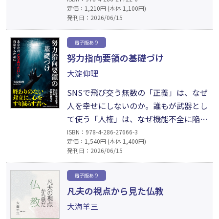
定価：1,210円 (本体 1,100円)
トロールして、惑わされず、自立した人
発刊日：2026/06/15
間になるための方法をレクチャーしま
す。小学生からでも優しく読める内容で
電子版あり
すが、ぜひ親子で、あるいは大人と一緒
努力指向要領の基礎づけ
に、じっくり話しながら読んでみてくだ
大淀仰理
さい。
SNSで飛び交う無数の「正義」は、なぜ
人を幸せにしないのか。誰もが武器とし
て使う「人権」は、なぜ機能不全に陥っ
たのか。「愛への渇望」と「死への予
ISBN：978-4-286-27666-3
定価：1,540円 (本体 1,400円)
感」の淵で、著者が掴み取ったもの。そ
発刊日：2026/06/15
れは、生物としての『ヒト』を超え理性
的主体としての『人間』へと至るため
電子版あり
の、過酷だが確かな道だった。ニヒリズ
凡夫の視点から見た仏教
ム（虚無）を超克し、来るべき理想社会
大海羊三
（知の共同体）を構想する渾身の哲学