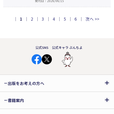
発刊日：2026/06/15
絵が遺族の止まった時間を動かし始め
る。18歳の現役高校生がみずみずしく描
く「死」と「再生」の物語。小説デビュ
｜
1
｜
2
｜
3
｜
4
｜
5
｜
6
｜
次へ >>
ー作。
公式SNS
公式キャラ ぶんちよ
出版をお考えの方へ
書籍案内