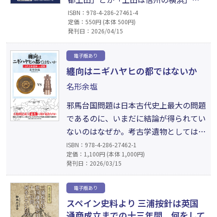
いわれてきた。“製糸業ならず生死
ISBN：978-4-286-27461-4
定価：550円 (本体 500円)
業”とまで言われた景気変動に左右され
発刊日：2026/04/15
る製糸産業を支えたのが第十九（国
立）銀行だった。八十二銀行の前身で
電子版あり
ある同行の歴史を辿りながら、児童自
纏向はニギハヤヒの都ではないか
由画や農民美術、上田自由大学などの
名形余塩
あらたな文化を生んだ地域の歴史も辿
った一冊。
邪馬台国問題は日本古代史上最大の問題
であるのに、いまだに結論が得られてい
ないのはなぜか。考古学遺物としては質
量共に充分なものがある銅鐸について、
ISBN：978-4-286-27462-1
定価：1,100円 (本体 1,000円)
これを造り祀った人々に関する情報がほ
発刊日：2026/03/15
とんどないのはなぜか。倭国大乱につい
て中国史書には明確に記載があるにもか
電子版あり
かわらず、誰と誰がどこで戦ったのかが
スペイン史料より 三浦按針は英国
明らかになっていないのはなぜか。今も
通商成立までの十三年間、何をして