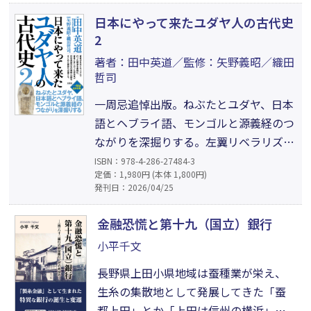
を丁寧に読み解き、主観を明示し、公開
日本にやって来たユダヤ人の古代史
の議論を通して歴史を編み上げる。歴史
2
を書くことは、地域の立場を取り戻すこ
著者：田中英道／監修：矢野義昭／織田
とである。
哲司
一周忌追悼出版。ねぶたとユダヤ、日本
語とヘブライ語、モンゴルと源義経のつ
ながりを深掘りする。左翼リベラリズム
と戦い、ねぶたはユダヤの祭りと喝破
ISBN：978-4-286-27484-3
定価：1,980円 (本体 1,800円)
し、神道・祭り・芸術関係等の500語は
発刊日：2026/04/25
ヘブライ語起源だと明かす。モンゴルの
地で改めて「義経＝チンギス・ハーン
金融恐慌と第十九（国立）銀行
説」を論じる。著者と近しかった研究者
小平千文
が著者の業績・功績をまとめた解説も収
長野県上田小県地域は蚕種業が栄え、
録。
生糸の集散地として発展してきた「蚕
都上田」とか「上田は信州の横浜」と