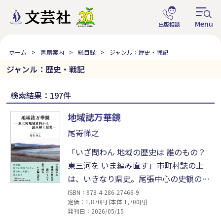
ホーム
書籍案内
総目録
ジャンル：歴史・戦記
ジャンル：歴史・戦記
検索結果：197件
地域誌万華鏡
尾嵜悌之
「いざ問わん 地域の歴史は 誰のもの？
東三河を いま編み直す」市町村誌の上
は、いきなり県史。尾張中心の史観のな
かで、東三河は何を失ってきたのか。明
ISBN：978-4-286-27466-9
定価：1,870円 (本体 1,700円)
治維新百六十年を機に、東三河の歴史を
発刊日：2026/05/15
地域の視点から再検証する。文献の差異