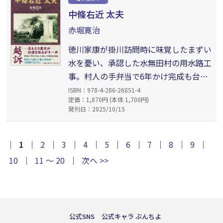
「新聞」や「大学」への関心に見られ
中條右近 太夫
る先見性。手紙に残された龍馬の声
赤堀寛治
が、いまを生きる私たちに問いかけて
くる。
徳川家康が掛川訪問時に味覚したまずい
水を憂い、承認した水無田村の用水路工
事。村人の手弁当で6年かけ完成も台風
で崩壊。藩の理不尽に挑んだ農民・右近
ISBN：978-4-286-26851-4
定価：1,870円 (本体 1,700円)
は、妻・花代の烈怒や息子・理平太の静
発刊日：2025/10/15
かな覚悟と村人の絆を支えに、郷村掟を
破り命を賭して将軍直訴を決行。封建制
度の不条理と利他精神を、史実に基づい
｜
1
｜
2
｜
3
｜
4
｜
5
｜
6
｜
7
｜
8
｜
9
｜
て描く感動巨編。今なお胸に迫るリアル
10
｜
11 ～ 20
｜
次へ >>
な人間ドラマ。
公式SNS
公式キャラ ぶんちよ