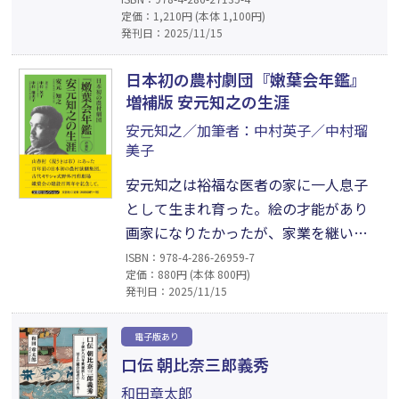
定価：1,210円 (本体 1,100円)
事記』『魏志倭人伝』を中心に、数多の
発刊日：2025/11/15
資料を隈なく調べ、浮き上がってきた古
代史最大の謎の実像に迫ります。日本人
日本初の農村劇団『嫩葉会年鑑』
が日本人として誇りを持ち、その歴史、
増補版 安元知之の生涯
宗教、文化、風土を改めて大切にしよう
安元知之／加筆者：中村英子／中村瑠
と思わせてくれる一冊です。
美子
安元知之は裕福な医者の家に一人息子
として生まれ育った。絵の才能があり
画家になりたかったが、家業を継いで
産婦人科の医師になった。或る日、三
ISBN：978-4-286-26959-7
定価：880円 (本体 800円)
人の青年から自分達の生活を変えたい
発刊日：2025/11/15
と相談を受ける。農村で何ができるか
彼が考えたのは、「新劇」の指導だっ
電子版あり
た──。百年前に海外の脚本を演じた
口伝 朝比奈三郎義秀
日本初の農村演劇集団の軌跡と、嫩葉
和田章太郎