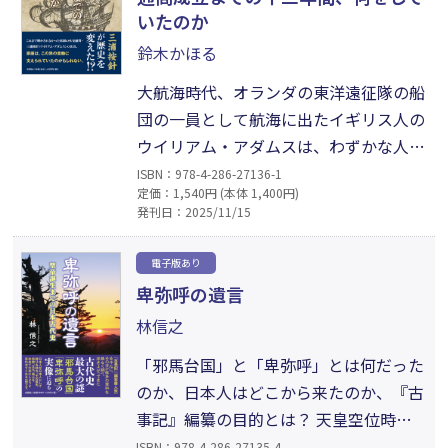
解決されない日本古代史の謎に切り込
いたのか
む！
鈴木かほる
大航海時代、オランダの東洋遠征隊の船
団の一員として航海に出たイギリス人の
ウイリアム・アダムスは、わずかな人数
で日本に漂着。徳川家康に気に入られ、
ISBN：978-4-286-27136-1
定価：1,540円 (本体 1,400円)
やがて三浦按針という日本名も与えら
発刊日：2025/11/15
れ、外交顧問として仕える。世界情勢を
按針から学び国内統治を進めていった家
電子版あり
康、自国イギリスに日本の実情を伝え日
卑弥呼の遺言
本との通商のために尽力した按針。その
林信之
歴史の真実を史料の中から解き明かす。
「邪馬台国」と「卑弥呼」とは何だった
のか、日本人はどこから来たのか、『古
事記』編纂の目的とは？ 天皇空位時代
と天皇家再建の真実とは……など、『古
ISBN：978-4-286-27135-4