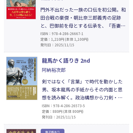
会年鑑をもとに安元の理念と生涯を追
う。
門外不出だった一族の口伝を初公開。和
田合戦の豪傑・朝比奈三郎義秀の足跡
と、巴御前を母とする伝承を、『吾妻
鏡』と照合し検証。鎌倉脱出から奥州定
ISBN：978-4-286-26667-1
定価：1,210円 (本体 1,100円)
住、薬師様に残る痕跡までを辿り、地域
発刊日：2025/11/15
に守られた記憶が歴史の空白を照らす。
八百年の時を越えた家伝を、筆者が逡巡
龍馬かく語りき 2nd
を超えて活字化。系譜と伝承の齟齬を丹
阿納裕次郎
念に洗い直し、新たな義秀像を提示する
剣ではなく「言葉」で時代を動かした
歴史資料としての一書。
男、坂本龍馬の手紙からその内面と思
想を読み解く。政治構想から刀剣・和
歌・女性とのやりとりまで、多岐にわ
ISBN：978-4-286-26573-5
定価：880円 (本体 800円)
たる手紙を通じて、“人間・龍馬”の素
発刊日：2025/11/15
顔を立体的に浮かび上がらせる。「新
国家」という言葉に込められた志、
電子版あり