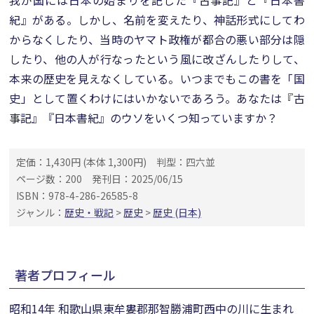
我が国には日本の始まりを記した『古事記』と『日本書
紀』がある。しかし、名前を変えたり、神話形式にしてわ
からなくしたり、当時のヤマト政権が都合の悪い部分は隠
したり、他の人が行なったという風に改ざんしたりして、
本来の歴史を見えなくしている。いつまでもこの書を「国
史」として置くわけにはいかないであろう。あなたは『古
事記』『日本書紀』のウソをいくつ知っていますか？
定価：1,430円 (本体 1,300円)
判型：四六並
ページ数：200
発刊日：2025/06/15
ISBN：978-4-286-26585-8
ジャンル：
歴史・戦記
>
歴史
>
歴史 (日本)
著者プロフィール
昭和14年 和歌山県東牟婁郡那智勝浦町西中の川に生まれ