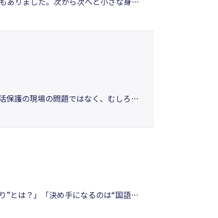
もありました。次から次へと小さな身体
から沢山のことを学んできたように思い
一歩が待ってい・ま・す。
生活保護の現場の問題ではなく、むしろ、
言えます。生活保護バッシングを遡って
。生活保護はいかにあるべきかを考える
くり”とは？」「決め手になるのは“国語
40年以上勤め、生徒とその保護者たちを