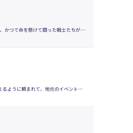
、かつて命を懸けて闘った戦士たちがあ
ことだった。昔話に耳を傾けるとき、彼
和への願いと戦争の真実を綴った小説。
えるように頼まれて、地元のイベント
かな恋も見え隠れ。さて、本番でのでき
けに「南京玉すだれ」に挑戦する、自伝的フ