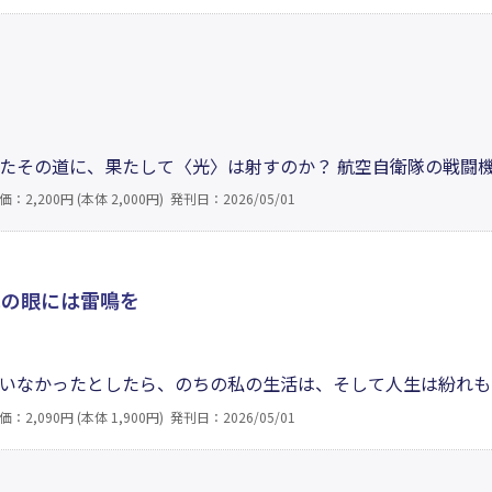
者だからこその「教育の知恵」を惜しみなく披露した1冊。0
たその道に、果たして〈光〉は射すのか？ 航空自衛隊の戦闘
「武」という交錯する二つの世界で、千姿万態な任務を遂行し
価：2,200円 (本体 2,000円)
発刊日：2026/05/01
とは？ そして著者は今、これからの日本を背負う世代に提言
翠の眼には雷鳴を
いなかったとしたら、のちの私の生活は、そして人生は紛れも
んな想像を巡らせるたび、なぜ私だけこの人生を授かったのか
価：2,090円 (本体 1,900円)
発刊日：2026/05/01
…。過酷な運命を背負った少年が出会う、たったひとつの愛と