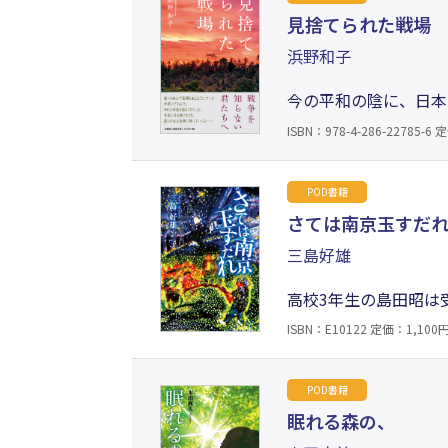
見捨てられた戦場
浜野和子
今の平和の陰に、日本
った。傷つき病んで最
ISBN：978-4-286-22785-6
定
らの心は故郷に帰って
POD書籍
さては南京玉すだ
三島好雄
高校3年生の島田昭は
「白壁江戸祭り」で大
ISBN：E10122
定価：1,100円
はいかに!? 疾風怒
ィクション小説。
POD書籍
眠れる森の、