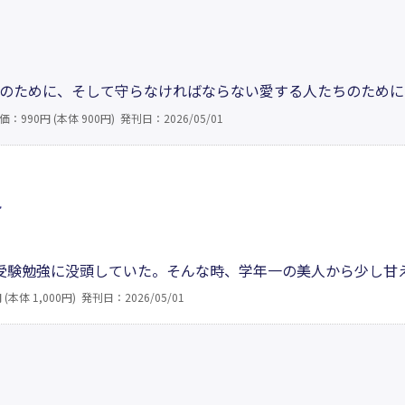
のために、そして守らなければならない愛する人たちのために
期を迎えようとしている仲間にできること。それは昔話を語る
価：990円 (本体 900円)
発刊日：2026/05/01
いった……。戦争を知らない若い世代にぜひ読んで欲しい、平
れ
受験勉強に没頭していた。そんな時、学年一の美人から少し甘
道芸をやることに。初めてだらけの芸の稽古に孤軍奮闘。ほの
 (本体 1,000円)
発刊日：2026/05/01
涛の青春を駆け抜ける!! 山口県柳井市の高校生が祭りをきっか