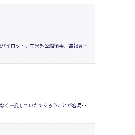
歳から小学生までのお母さん必見です！
機パイロット、在米外公館領事、諜報員、
てきた著者が問い続けた「人は何のため
する。栄光を掴むために、若者たちよ奮起
なく一変していたであろうことが容易に
、なぜ私だけ人類きっての苦行を背負っ
絶望の物語。