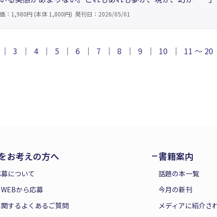
半生を振り返って綴った記念碑的エッセイ集。自身の足跡のみ
価：1,980円 (本体 1,800円)
発刊日：2026/05/01
、東日本大震災など同時代の天災の記録などを交えて書きあげ
｜
3
｜
4
｜
5
｜
6
｜
7
｜
8
｜
9
｜
10
｜
11 ～ 20
をお考えの方へ
書籍案内
応募について
話題の本一覧
WEBから応募
今月の新刊
に関するよくあるご質問
メディアに紹介さ