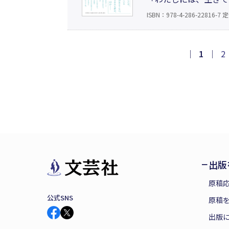
が、還暦を機に自身の
ISBN：978-4-286-22816-7
定
や夢、阪神淡路大震災
｜
1
｜
2
出版
原稿
公式SNS
原稿を
出版