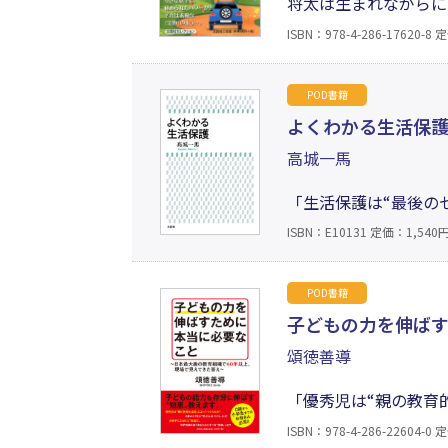
将太は生まれながらに
で、山越え谷越え！ 
ISBN：978-4-286-17620-8
定
ます。この本を読んで
POD書籍
よくわかる生活保
高城一馬
「生活保護は“最後の
あらゆる分野の失政や
ISBN：E10131
定価：1,540円
いくと、貧困ビジネス
のに最適の入門書。
POD書籍
子どもの力を伸ば
頌徳善導
「優秀児は“親の教育
力”」「中学受験を乗
ISBN：978-4-286-22604-0
定