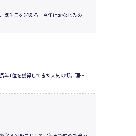
、誕生日を迎える。今年は幼なじみの朱
の貌」で、県警に出向の刑事と共にやっ
目に……。愛憎絡み合う華麗なミステリ
長年1位を獲得してきた人気の街。理想
あなたも味わってみませんか。転職、リ
に、ぜひ読んでもらいたいエッセイ。
薬学系公務員として定年まで勤めた著者