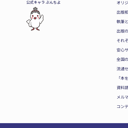
公式キャラ ぶんちよ
オリ
出版
執筆
出版
それ
安心
全国
流通
「本
資料
メル
コン