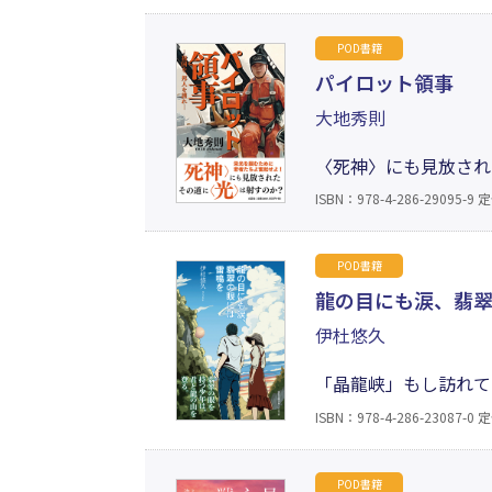
見守って守ってきた著
POD書籍
パイロット領事
大地秀則
〈死神〉にも見放され
英語教師──「文」と
ISBN：978-4-286-29095-9
定
に生きるのか」の答え
せよ！
POD書籍
龍の目にも涙、翡
伊杜悠久
「晶龍峡」もし訪れて
想像できる。いや、そ
ISBN：978-4-286-23087-0
定
たのか、なぜ私だけ…
POD書籍