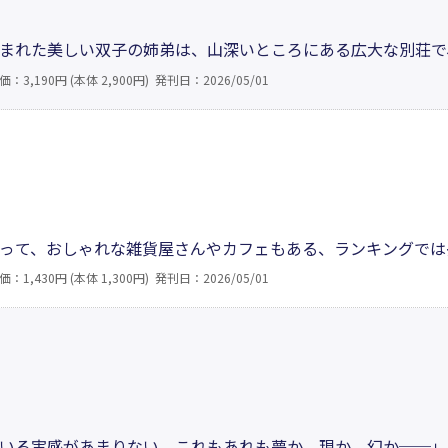
まれた美しい双子の姉弟は、山深いところにある広大な別荘で
の許婚「優」の到着を皆が心待ちにする。しかし、彼は「仕事
価：3,190円 (本体 2,900円)
発刊日：2026/05/01
れていた双子が生き直すための謎解きは、朱美が引き受ける羽
り
って、おしゃれな雑貨屋さんやカフェもある、ランキングでは
めの、6年越しのマンション探し。住みたい街に住む幸せを、
価：1,430円 (本体 1,300円)
発刊日：2026/05/01
生は山あり谷あり。マンション探しや住み替えを考えている人
いる実感があまりない。これもあれも夢か、現か、幻か──」