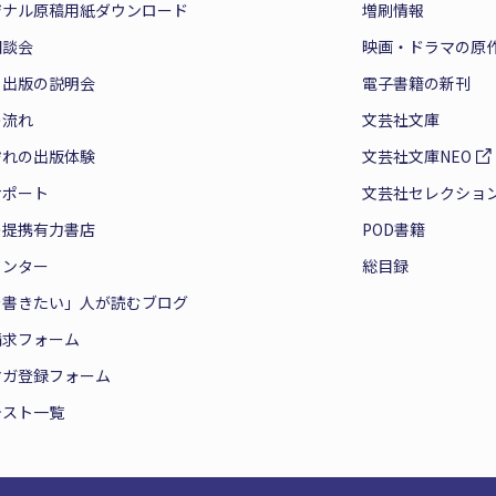
ジナル原稿用紙ダウンロード
増刷情報
相談会
映画・ドラマの原
と出版の説明会
電子書籍の新刊
の流れ
文芸社文庫
ぞれの出版体験
文芸社文庫NEO
サポート
文芸社セレクショ
の提携有力書店
POD書籍
センター
総目録
を書きたい」人が読むブログ
請求フォーム
マガ登録フォーム
テスト一覧