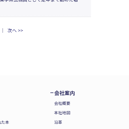
ならず、著者が体験した不思議な出来事
た、読み応えのある一冊。
｜
次へ >>
会社案内
会社概要
本社地図
れた本
沿革