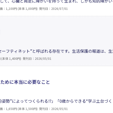
して、心臓と両足に障がいを持って生まれ、しかも知的障がい
家族も泣いたり笑ったりと、一心同体で歩んできました。将太
価：1,100円 (本体 1,000円)
発刊日：2026/07/01
、あなたも将太から感じ取って下さい、明日はきっと、希望の
護
セーフティネット”と呼ばれる存在です。生活保護の報道は、
他のセーフティネットが機能していないことを象徴していると
 (本体 1,400円)
発刊日：2026/05/01
の正体や不正受給の現実などさまざまな問題も見えてきます」
すために本当に必要なこと
的姿勢”によってつくられる!?」「0歳からできる“学ぶ土台づ
りきるためにすべき“準備”とは？」日本最大級の私教育組織に
価：1,650円 (本体 1,500円)
発刊日：2026/05/01