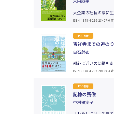
木田麻美
大企業の社長の家に生
美の一家が訪れ、朱美
ISBN：978-4-286-23407-6
定
て来る。過去にとらわ
ー。
POD書籍
吉祥寺までの道の
白石鈴衣
都心に近いのに緑もあ
の暮らしを実現するた
ISBN：978-4-286-20199-3
定
ストラ、病気など、人
POD書籍
記憶の残像
中村優実子
「わたしには、生きて