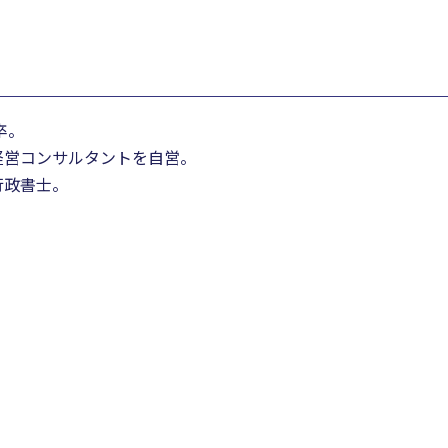
卒。
経営コンサルタントを自営。
行政書士。