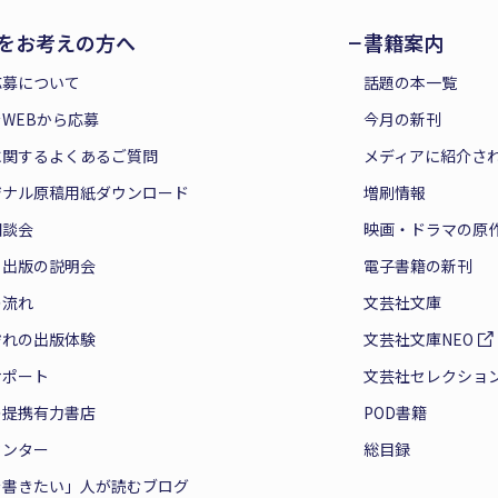
をお考えの方へ
書籍案内
応募について
話題の本一覧
WEBから応募
今月の新刊
に関するよくあるご質問
メディアに紹介さ
ジナル原稿用紙ダウンロード
増刷情報
相談会
映画・ドラマの原
と出版の説明会
電子書籍の新刊
の流れ
文芸社文庫
ぞれの出版体験
文芸社文庫NEO
サポート
文芸社セレクショ
の提携有力書店
POD書籍
センター
総目録
を書きたい」人が読むブログ