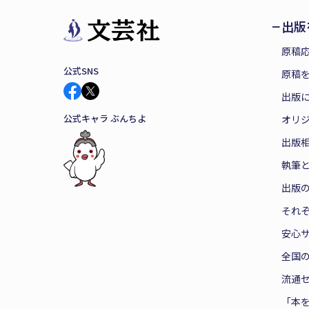
出版
原稿
公式SNS
原稿を
出版
公式キャラ ぶんちよ
オリ
出版
執筆
出版
それ
安心
全国
流通
「本