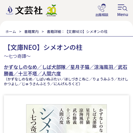
ホーム
書籍案内
書籍詳細：【文庫NEO】シメオンの柱
【文庫NEO】シメオンの柱
～七つ奇譚～
かずなしのなめ／しば犬部隊／星月子猫／涼海風羽／武石
勝義／十三不塔／人間六度
（かずなしのなめ／しばいぬぶたい／ほしづきこねこ／りょうみふう／たけし
かつよし／じゅうさんふとう／にんげんろくど）