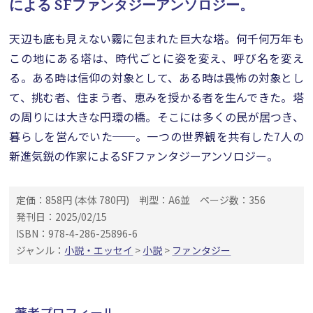
による
SFファンタジーアンソロジー。
天辺も底も見えない霧に包まれた巨大な塔。何千何万年も
この地にある塔は、時代ごとに姿を変え、呼び名を変え
る。ある時は信仰の対象として、ある時は畏怖の対象とし
て、挑む者、住まう者、恵みを授かる者を生んできた。塔
の周りには大きな円環の橋。そこには多くの民が居つき、
暮らしを営んでいた──。一つの世界観を共有した7人の
新進気鋭の作家によるSFファンタジーアンソロジー。
定価：858円 (本体 780円)
判型：A6並
ページ数：356
発刊日：2025/02/15
ISBN：978-4-286-25896-6
ジャンル：
小説・エッセイ
>
小説
>
ファンタジー
著者プロフィール