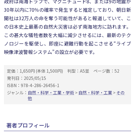
政府は南海トラフで、マグニチュード8、または9の地震が
30年以内に70％の確率で発生すると推定しており、朝日新
聞社は32万人の命を奪う可能性があると報道していて、こ
の日本史上最悪の自然大災害は必ず南海地方に訪れます。
この甚大な犠牲者数を大幅に減少させるには、最新のテク
ノロジーを駆使し、即座に避難行動を起こさせる“ライブ
映像津波警報システム”の設立が必要です。
定価：1,650円 (本体 1,500円)
判型：A5並
ページ数：52
発刊日：2025/05/15
ISBN：978-4-286-26456-1
ジャンル：
自然・科学・工業・学術
>
自然・科学・工業
>
その
他
著者プロフィール