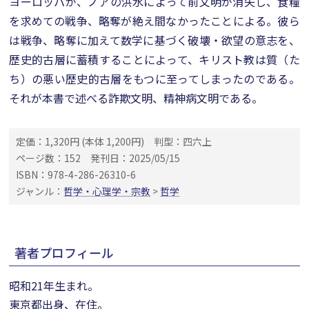
ヨーロッパが、ノアの洪水によって前文明が消失し、食糧
を求めての戦争、略奪が絶え間なかったことによる。彼ら
は戦争、略奪に加えて数学に基づく破壊・欲望の意志を、
歴史的古層に蓄積することによって、キリスト教は質（た
ち）の悪い歴史的古層をもつに至ってしまったのである。
それが本書で述べる詐欺文明、精神病文明である。
定価：1,320円 (本体 1,200円)
判型：四六上
ページ数：152
発刊日：2025/05/15
ISBN：978-4-286-26310-6
ジャンル：
哲学・心理学・宗教
>
哲学
著者プロフィール
昭和21年生まれ。
東京都出身、在住。