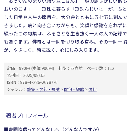
「おっかんのまりい顔や豆ごはん」「瓜の馬さかしい僧も
おいのこす」……玖珠に暮らす「玖珠んじいじ」が、ふと
した日常や人生の節目を、大分弁とともに五七五に刻んで
きました。病と向き合いながらも、笑顔と感謝を忘れずに
綴ったこの句集は、ふるさとを生き抜く一人の人の記録で
もあります。俳句とは一瞬を切り取る営み。その一瞬一瞬
が、やさしく、時に鋭く、心にしみ入ります。
定価：990円 (本体 900円)
判型：四六並
ページ数：112
発刊日：2025/08/15
ISBN：978-4-286-26787-6
ジャンル：
詩集・俳句・短歌
>
俳句・短歌
>
俳句
著者プロフィール
■豊國隆信ってどんなしへ（どんな人ですか）